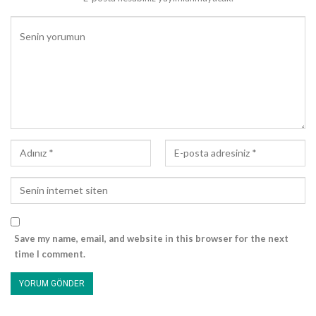
sadece karşısına çıkanlarla savaşmaktadır!”
Üzülmüştü ama yapılacak bir şey yoktu. Bunca tedbire rağmen
yine de Mekkeliler problem çıkarmış ve Hâlid de bu problemi
çözmek için kılıcına sarılmıştı. Hatta bu sırada Hakîm İbn Hizâm,
Mekke müşriklerini savaştan alıkoymaya çalışıyor ve onları, Allah
Resûlü’nün emân fermanını hatırlatarak evlerine girip de
kapılarını üstlerine kapamaya davet ediyordu. Bunun üzerine
Efendiler Efendisi:
– Allah’ın takdiri hayırlıdır, buyurdu. Ezâhır’dan aşıp da Mekke
evlerini görünce orada durdu ve minnet duyguları içinde Allah’a
hamd etmeye başladı; yine teveccüh etmiş Allah’a yalvarıyordu!
Sonra da yanında bulunan Hz. Câbir’e döndü ve:
Save my name, email, and website in this browser for the next
– Ey Câbir, dedi. “Bizim konaklayacağımız yer şurasıdır; burada
time I comment.
bir zamanlar Kureyş, küfür üzere ittifak edip de bize karşı
1
alacağı tavrı belirliyordu!”
Allah’ın kudreti ne kadar büyüktü; o gün Mekkelilerin Allah Resûlü