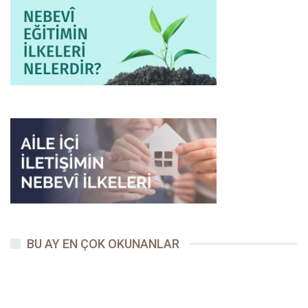
(sallallahu aleyhi ve sellem) ve ashâbı hakkında verdikleri
hükümle bugün Resûlullah’ın onlar için vereceği hükme aynı
mekân şahitlik ediyordu! Aradaki farkı ise, yarın herkes
görecekti!
Kasvâ’nın üzerinde ilerlerken Fetih ve Nasr sûrelerini okuyor:
– İşte bu, Bana Allah’ın vadettiği şeydir, diyordu.
O gün ilerlerken yanına yaklaşıp da:
– Yâ Resûlallah! Yarın nereye ineceksin, diye soranlar olmuştu.
Kendi evine gideceğini tahmin edip doğrulatmak istiyorlardı;
çünkü bu, diğer Muhâcirîn için de bir yol olacaktı. Ancak Allah
Resûlü (sallallahu aleyhi ve sellem):
BU AY EN ÇOK OKUNANLAR
– Akîl bize ev bark mı bıraktı ki, dedi. Zira Ebû Tâlib’in büyük oğlu
Akîl, Efendimiz’in evi dahil geride kalan her şeyi alıp başkalarına
satmıştı! Kalması için başka ev tekliflerine de müspet cevap
vermeyecek ve bundan sonra da Mekke’den ayrılıncaya kadar