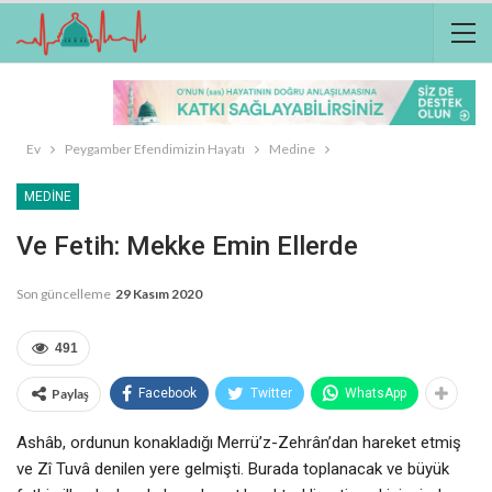
Ev
Peygamber Efendimizin Hayatı
Medine
MEDINE
Ve Fetih: Mekke Emin Ellerde
Son güncelleme
29 Kasım 2020
491
Paylaş
Facebook
Twitter
WhatsApp
Ashâb, ordunun konakladığı Merrü’z-Zehrân’dan hareket etmiş
ve Zî Tuvâ denilen yere gelmişti. Burada toplanacak ve büyük