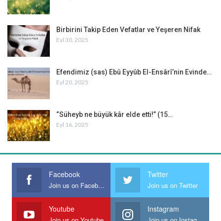
Birbirini Takip Eden Vefatlar ve Yeşeren Nifak
Eyl 30, 2025
Efendimiz (sas) Ebû Eyyûb El-Ensârî’nin Evinde…
Eyl 20, 2025
“Süheyb ne büyük kâr elde etti!” (15…
Eyl 16, 2025
Facebook
Twitter
Join us on Facebook
Join us on Twitter
Youtube
Instagram
Join us on Youtube
Join us on Instagram