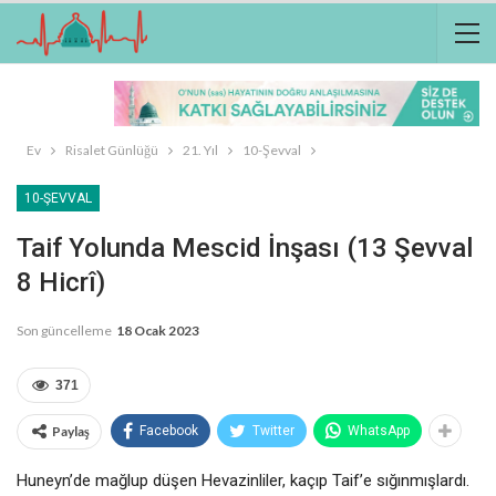
Ev
Risalet Günlüğü
21. Yıl
10-Şevval
10-ŞEVVAL
Taif Yolunda Mescid İnşası (13 Şevval
8 Hicrî)
Son güncelleme
18 Ocak 2023
371
Paylaş
Facebook
Twitter
WhatsApp
Huneyn’de mağlup düşen Hevazinliler, kaçıp Taif’e sığınmışlardı.