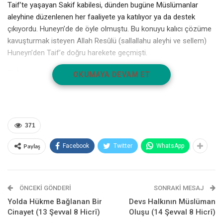
Taif’te yaşayan Sakif kabilesi, dünden bugüne Müslümanlar
aleyhine düzenlenen her faaliyete ya katılıyor ya da destek
çıkıyordu. Huneyn’de de öyle olmuştu. Bu konuyu kalıcı çözüme
kavuşturmak isteyen Allah Resûlü (sallallahu aleyhi ve sellem)
Huneyn’den Taif’e doğru harekete geçmişti.
Sefer esnasında Müslümanların ilk durakları, Nahletü’l-
OKUMAYA DEVAM ET
Yemâniyye olmuştu. Orada bir müddet dinlendikten sonra tekrar
yola koyulan ordu, sırasıyla Karn, Müleyh, Leyye vadisini geçmiş
ve Buhratü’r-Ruğa’ya ulaşmıştı. Burada da bir müddet dinlenen
Allah Resûlü (sallallahu aleyhi ve sellem), bu sırada askerleriyle
371
birlikte bir mescit inşa etmiş ve içerisinde namaz kılmıştı.
Efendimiz (sallallahu aleyhi ve sellem), mescidin inşasında
Paylaş
Facebook
Twitter
WhatsApp
bizzat çalışıp duvarları örmüş, ashabı da inşaatta kullanılacak
taşları, toplayıp getirmişti.
ÖNCEKI GÖNDERI
SONRAKI MESAJ
Bu mescid, O’ndan ve askerlerinden, arkadan gelecek
Müslümanlara bir nişane görevi gördüğü gibi aynı zamanda
Yolda Hükme Bağlanan Bir
Devs Halkının Müslüman
Cinayet (13 Şevval 8 Hicrî)
Oluşu (14 Şevval 8 Hicrî)
insanlar tarafından kullanılan yolların, onların maddi manevi