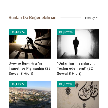
ihtiyaçlarını giderecek şekilde tezyin edilmesi gerektiğini
gösteriyordu. Nitekim arkadan gelen Müslümanlar, bu mesajı
almış ve belli aralıklarla yol kenarlarını, kamu hizmeti veren
Bunları Da Beğenebilirsin
Herşey
binalarla donatmışlardır.
10-ŞEVVAL
10-ŞEVVAL
Uyeyne İbn-i Hısn’ın
“Onlar hür insanlardır.
Peygamber Yolu
İhaneti ve Pişmanlığı (23
Teslim edemem!” (22
Şevval 8 Hicrî)
Şevval 8 Hicrî)
10-ŞEVVAL
10-ŞEVVAL