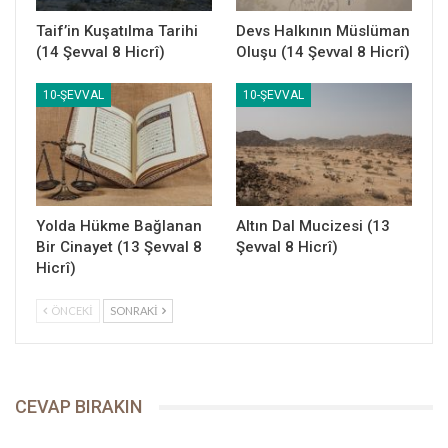
Taif’in Kuşatılma Tarihi
Devs Halkının Müslüman
(14 Şevval 8 Hicrî)
Oluşu (14 Şevval 8 Hicrî)
10-ŞEVVAL
10-ŞEVVAL
Yolda Hükme Bağlanan
Altın Dal Mucizesi (13
Bir Cinayet (13 Şevval 8
Şevval 8 Hicrî)
Hicrî)
ÖNCEKI
SONRAKI
CEVAP BIRAKIN