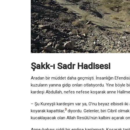
Şakk-ı Sadr Hadisesi
Aradan bir müddet daha geçmişti. İnsanlığın Efendisi, 
kuzuların yanına gidip onları otlatıyordu. Yine böyle bi
kardeşi Abdullah, nefes nefese koşarak anne Halîme’
– Şu Kureyşli kardeşim var ya, O’nu beyaz elbiseli iki
3
koyarak kapattılar,
diyordu. Gelenler, biri Cibril olma
kucaklayacak olan Allah Resûlü’nün kalbini açarak o
Anne-babayı ciddi bir endişe kaplamıştı. Koşarak tar