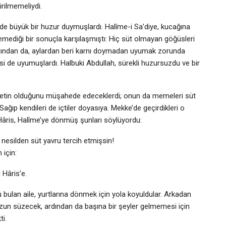
irilmemeliydi.
nde büyük bir huzur duymuşlardı. Halîme-i Sa’diye, kucağına
emediği bir sonuçla karşılaşmıştı: Hiç süt olmayan göğüsleri
rdından da, aylardan beri karnı doymadan uyumak zorunda
si de uyumuşlardı. Halbuki Abdullah, sürekli huzursuzdu ve bir
reketin olduğunu müşahede edeceklerdi; onun da memeleri süt
ğıp kendileri de içtiler doyasıya. Mekke’de geçirdikleri o
Hâris, Halîme’ye dönmüş şunları söylüyordu:
r nesilden süt yavru tercih etmişsin!
 için:
 Hâris’e.
u bulan aile, yurtlarına dönmek için yola koyuldular. Arkadan
uzun süzecek, ardından da başına bir şeyler gelmemesi için
ti.