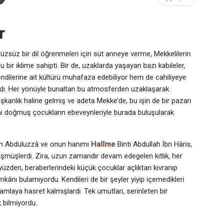
r
zsüz bir dil öğrenmeleri için süt anneye verme, Mekkelilerin
 bir iklime sahipti. Bir de, uzaklarda yaşayan bazı kabileler,
ndilerine ait kültürü muhafaza edebiliyor hem de cahiliyeye
lardı. Her yönüyle bunaltan bu atmosferden uzaklaşarak
ışkanlık haline gelmiş ve adeta Mekke’de, bu işin de bir pazarı
eni doğmuş çocukların ebeveynleriyle burada buluşularak
İbn Abduluzzâ ve onun hanımı
Halîme
Binti Abdullah İbn Hâris,
düşmüşlerdi. Zira, uzun zamandır devam edegelen kıtlık, her
yüzden, beraberlerindeki küçük çocuklar açlıktan kıvranıp
mkânı bulamıyordu. Kendileri de bir şeyler yiyip içemedikleri
damlaya hasret kalmışlardı. Tek umutları, serinleten bir
 bilmiyordu.