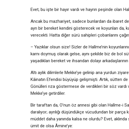
Evet, bu işte bir hayır vardı ve hayrın peşinde olan H
Ancak bu mazhariyet, sadece bunlardan da ibaret deği
ayrı bir bereket kendini gösterecek ve koyunları da, k
verecekti. Hatta diğer sürü sahipleri çobanlarını çağırı
– Yazıklar olsun size! Sizler de Halîme’nin koyunların
karnı doymuş olarak gelse, aynı şekilde biz de bol süt
yaşadıkları bereket ve ihsandan dolayı arkadaşlarının ke
Altı aylık dilimlerle Mekke’ye gelinip ana yurdun ziyare
Kâinatın Efendisi büyüyüp gelişmişti. Artık, sütten de
Gönülleri rıza göstermese de verdikleri bir söz vard
Mekke’ye getirdiler.
Bir taraftan da, O’nun öz annesi gibi olan Halîme-i Sa’
daralıyor; ayrılığı düşündükçe vücudundan bir parça ko
müddet daha yanında kalsa ne olurdu? Evet, aklında şi
ümit de olsa Âmine’ye: