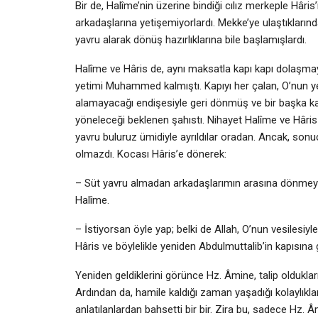
Bir de, Halîme’nin üzerine bindiği cılız merkeple Hâri
arkadaşlarına yetişemiyorlardı. Mekke’ye ulaştıklarında,
yavru alarak dönüş hazırlıklarına bile başlamışlardı.
Halîme ve Hâris de, aynı maksatla kapı kapı dolaşmay
yetimi Muhammed kalmıştı. Kapıyı her çalan, O’nun ye
alamayacağı endişesiyle geri dönmüş ve bir başka kapı
yöneleceği beklenen şahıstı. Nihayet Halîme ve Hâris 
yavru buluruz ümidiyle ayrıldılar oradan. Ancak, so
olmazdı. Kocası Hâris’e dönerek:
– Süt yavru almadan arkadaşlarımın arasına dönmeyi 
Halîme.
– İstiyorsan öyle yap; belki de Allah, O’nun vesilesiyl
Hâris ve böylelikle yeniden Abdulmuttalib’in kapısına g
Yeniden geldiklerini görünce Hz. Âmine, talip oldukla
Ardından da, hamile kaldığı zaman yaşadığı kolaylıkla
anlatılanlardan bahsetti bir bir. Zira bu, sadece Hz. 