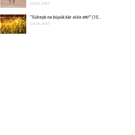
Eyl 20, 2025
“Süheyb ne büyük kâr elde etti!” (15…
Eyl 16, 2025