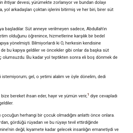
s’in ihtiyar devesi, yürümekte zorlanıyor ve bundan dolayı
 yol arkadaşları çoktan işlerini bitirmiş ve her biri, birer süt
a başladılar. Süt anneye verilmeyen sadece, Abdullah’ın
tim olduğunu öğrenince, hizmetlerine karşılık bir bedel
ya yönelmişti. Bilmiyorlardı ki O, herkesin kendisine
de bu kapıya geldiler ve öncekiler gibi onlar da başka süt
nuç olumsuzdu. Bu kadar yol teptikten sonra eli boş dönmek de
istemiyorum; gel, o yetimi alalım ve öyle dönelim, dedi
1
e bize bereket ihsan eder, hayır ve yümün verir,
diye cevapladı
eldiler.
rı çocuğun herhangi bir çocuk olmadığını anlattı önce onlara.
rdan, gördüğü rüyadan ve bu rüyayı tevil ettirdiğinde
Âmine’nin değil, kıyamete kadar gelecek insanlığın emanetiydi ve