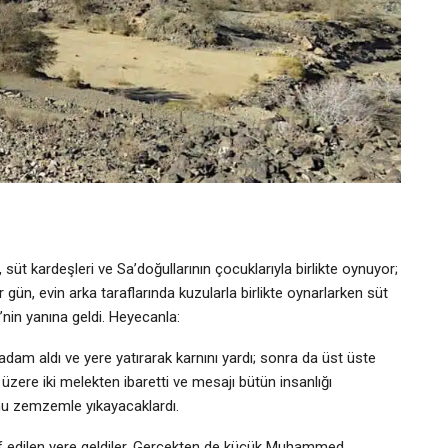
süt kardeşleri ve Sa’doğullarının çocuklarıyla birlikte oynuyor;
r gün, evin arka taraflarında kuzularla birlikte oynarlarken süt
nin yanına geldi. Heyecanla:
 adam aldı ve yere yatırarak karnını yardı; sonra da üst üste
k üzere iki melekten ibaretti ve mesajı bütün insanlığı
nu zemzemle yıkayacaklardı.
if edilen yere geldiler. Gerçekten de küçük Muhammed,