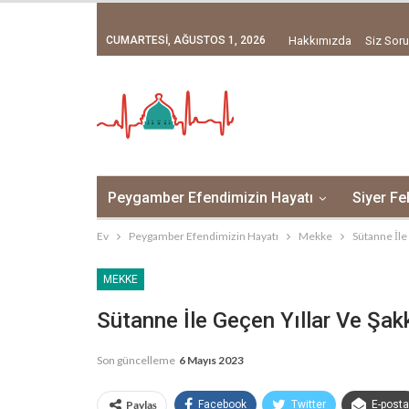
CUMARTESI, AĞUSTOS 1, 2026
Hakkımızda
Siz Soru
Peygamber Efendimizin Hayatı
Siyer Fe
Ev
Peygamber Efendimizin Hayatı
Mekke
Sütanne İle
MEKKE
Sütanne İle Geçen Yıllar Ve Şak
Son güncelleme
6 Mayıs 2023
Paylaş
Facebook
Twitter
E-posta