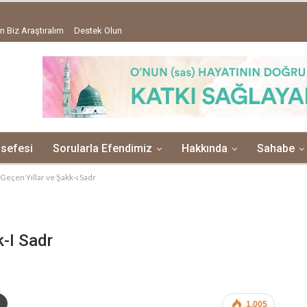
n Biz Araştıralım
Destek Olun
lsefesi
Sorularla Efendimiz
Hakkında
Sahabe
 Geçen Yıllar ve Şakk-ı Sadr
k-I Sadr
1,005