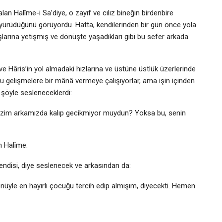
an Halîme-i Sa’diye, o zayıf ve cılız bineğin birdenbire
a yürüdüğünü görüyordu. Hatta, kendilerinden bir gün önce yola
arına yetişmiş ve dönüşte yaşadıkları gibi bu sefer arkada
e Hâris’in yol almadaki hızlarına ve üstüne üstlük üzerlerinde
gelişmelere bir mânâ vermeye çalışıyorlar, ama işin içinden
şöyle sesleneceklerdi:
 bizim arkamızda kalıp gecikmiyor muydun? Yoksa bu, senin
n Halîme:
kendisi, diye seslenecek ve arkasından da:
üyle en hayırlı çocuğu tercih edip almışım, diyecekti. Hemen