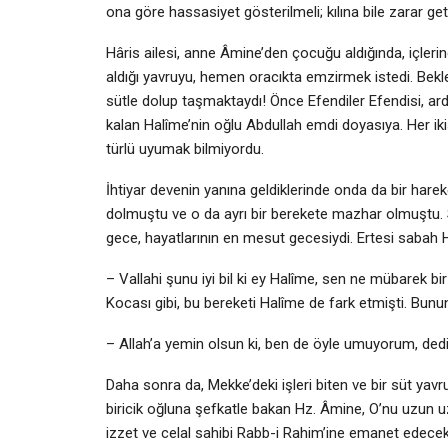
ona göre hassasiyet gösterilmeli; kılına bile zarar get
Hâris ailesi, anne Âmine’den çocuğu aldığında, içleri
aldığı yavruyu, hemen oracıkta emzirmek istedi. Bekl
sütle dolup taşmaktaydı! Önce Efendiler Efendisi, a
kalan Halîme’nin oğlu Abdullah emdi doyasıya. Her iki
türlü uyumak bilmiyordu.
İhtiyar devenin yanına geldiklerinde onda da bir ha
dolmuştu ve o da ayrı bir berekete mazhar olmuştu. Sa
gece, hayatlarının en mesut gecesiydi. Ertesi sabah 
– Vallahi şunu iyi bil ki ey Halîme, sen ne mübarek bi
Kocası gibi, bu bereketi Halîme de fark etmişti. Bunun
– Allah’a yemin olsun ki, ben de öyle umuyorum, dedi
Daha sonra da, Mekke’deki işleri biten ve bir süt yavr
biricik oğluna şefkatle bakan Hz. Âmine, O’nu uzun 
izzet ve celal sahibi Rabb-i Rahim’ine emanet edecek