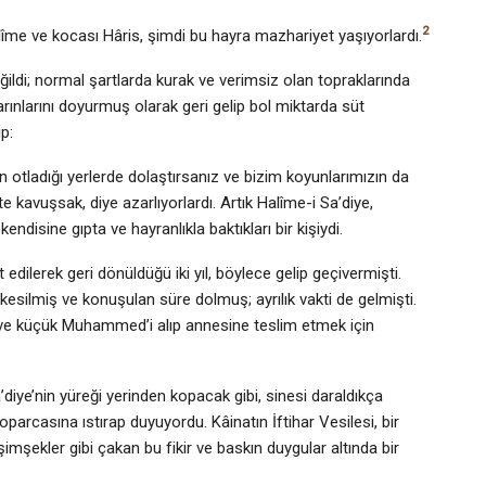
2
alîme ve kocası Hâris, şimdi bu hayra mazhariyet yaşıyorlardı.
ldi; normal şartlarda kurak ve verimsiz olan topraklarında
arınlarını doyurmuş olarak geri gelip bol miktarda süt
p:
ın otladığı yerlerde dolaştırsanız ve bizim koyunlarımızın da
e kavuşsak, diye azarlıyorlardı. Artık Halîme-i Sa’diye,
ndisine gıpta ve hayranlıkla baktıkları bir kişiydi.
t edilerek geri dönüldüğü iki yıl, böylece gelip geçivermişti.
 kesilmiş ve konuşulan süre dolmuş; ayrılık vakti de gelmişti.
ı ve küçük Muhammed’i alıp annesine teslim etmek için
di­ye’nin yüreği yerinden kopacak gibi, sinesi daraldıkça
parcasına ıstırap duyuyordu. Kâinatın İftihar Vesilesi, bir
mşekler gibi çakan bu fikir ve baskın duygular altında bir