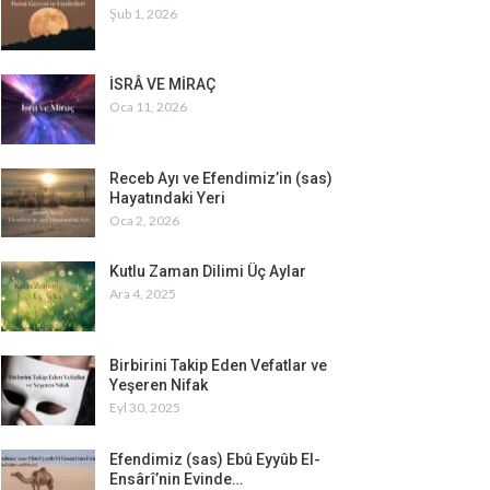
Şub 1, 2026
İSRÂ VE MİRAÇ
Oca 11, 2026
Receb Ayı ve Efendimiz’in (sas)
Hayatındaki Yeri
Oca 2, 2026
Kutlu Zaman Dilimi Üç Aylar
Ara 4, 2025
Birbirini Takip Eden Vefatlar ve
Yeşeren Nifak
Eyl 30, 2025
Efendimiz (sas) Ebû Eyyûb El-
Ensârî’nin Evinde…