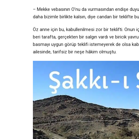
– Mekke vebasının O’nu da vurmasından endişe duyu
daha bizimle birlikte kalsın, diye candan bir teklifte b
Öz anne için bu, kabullenilmesi zor bir teklifti. Onu
beri tarafta, gerçekten bir salgın vardı ve biricik y
basmayı uygun görüp teklifi istemeyerek de olsa kab
ailesinde, tarifsiz bir neşe hâkim olmuştu.