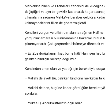
Merkebine binen ve Efendiler Efendisini de kucağına al
değiştiğini ve ayrı bir çeviklik kazanarak koşarcasın
çıkmalarına rağmen Mekke’ye beraber geldiği arkadaşl
kalmayacaklarını fiilen de göstermişlerdi.
Kendileri yorgun ve bitkin olmalarına rağmen Halîme v
yorgunluk emaresi bulunmamasına bakanlar, bütün bu 
çıkamıyorlardı. Çok geçmeden Halîme’ye dönecek ve 
– Ey Züeyboğullarının kızı, bu ne hâl? Hani sen hep
gelirken bindiğin merkep değil mi?
Kendinden emin olan ve yaptığı işin bereketiyle coşa
– Vallahi de evet! Bu, gelirken bindiğim merkebin ta 
– Vallahi de ben, bugüne kadar gördüğüm bereket yön
sordular:
– Yoksa O, Abdulmuttalib’in oğlu mu?