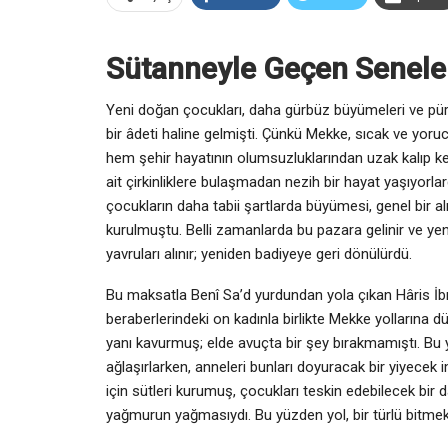
Sütanneyle Geçen Senele
Yeni doğan çocukları, daha gürbüz büyümeleri ve pürü
bir âdeti haline gelmişti. Çünkü Mekke, sıcak ve yorucu
hem şehir hayatının olumsuzluklarından uzak kalıp ke
ait çirkinliklere bulaşmadan nezih bir hayat yaşıyor
çocukların daha tabii şartlarda büyümesi, genel bir al
kurulmuştu. Belli zamanlarda bu pazara gelinir ve y
yavruları alınır; yeniden badiyeye geri dö­nülürdü.
Bu maksatla Benî Sa’d yurdundan yola çıkan Hâris 
beraberlerindeki on kadınla birlikte Mekke yollarına 
yanı kavurmuş; elde avuçta bir şey bırakmamıştı. Bu 
ağlaşırlarken, anneleri bunları doyuracak bir yiyecek i
için sütleri kurumuş, çocukları teskin edebilecek bir 
yağmurun yağmasıydı. Bu yüzden yol, bir türlü bitmek