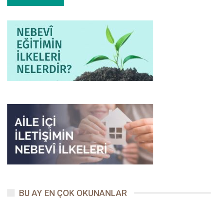
11
Hâkka, Mürselat, Nebe’, Tekvîr, Ğâşiye) ihtiyarlattı.”
buyururken
bunu açıkça ifade ediyordu. Bu sûrelerde gerçekleri yalanlayan,
Allah’a ve elçilerine başkaldıran geçmiş kavimlerin nasıl helak
edildiklerini, kıyametin dehşetli anlarını tasvir eden, diriliş ve
hesap günü ile cennet ve cehennemi tasvir eden ayetler yer
almaktadır. Nitekim İbn Abbas, Peygamberimize “Emr olunduğun
12
üzere dosdoğru ol..”
ayetinden daha zorlu bir ayet inmediğini,
bu yüzden Peygamberimiz’in “Beni Hûd sûresi ihtiyarlattı”
13
dediğini bildirir.
Allah Resulü (s.a.s.), peygamber olmadan önce de doğru ve
sağlıklı düşünen, temiz ve selim akıl sahibi bir insandı. O
nübüvvetinden evvelde de bir nebi gibi tertemiz bir hayat
yaşamıştı. Ama Kur’ân ile o, her bakımdan daha da
mükemmelleşti. Kur’ân ayetleri onun düşünce ve davranışlarını
şekillendirdi. O, Kur’ân sayesinde Yüce Allah’a, kendisine ve
insanlara karşı sorumluluklarını en kestirme yoldan ve en doğru
BU AY EN ÇOK OKUNANLAR
bir biçimde öğrendi.