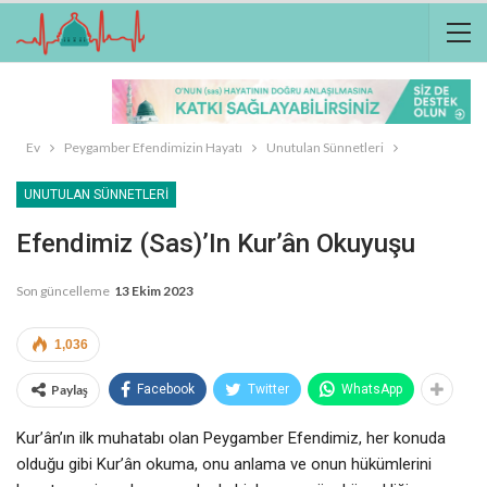
Ev
Peygamber Efendimizin Hayatı
Unutulan Sünnetleri
UNUTULAN SÜNNETLERI
Efendimiz (sas)’in Kur’ân Okuyuşu
Son güncelleme
13 Ekim 2023
1,036
Paylaş
Facebook
Twitter
WhatsApp
Kur’ân’ın ilk muhatabı olan Peygamber Efendimiz, her konuda
olduğu gibi Kur’ân okuma, onu anlama ve onun hükümlerini