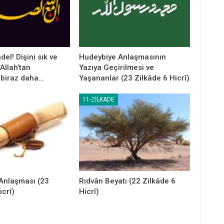
el! Dişini sık ve
Hudeybiye Anlaşmasının
Allah’tan
Yazıya Geçirilmesi ve
 biraz daha…
Yaşananlar (23 Zilkâde 6 Hicrî)
11-ZILKADE
Anlaşması (23
Rıdvân Beyatı (22 Zilkâde 6
icrî)
Hicrî)