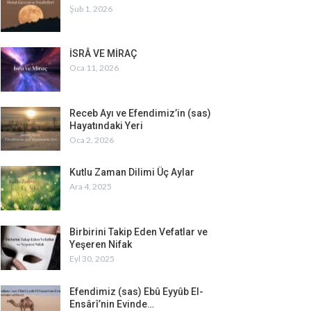
Şub 1, 2026
İSRÂ VE MİRAÇ
Oca 11, 2026
Receb Ayı ve Efendimiz’in (sas)
Hayatındaki Yeri
Oca 2, 2026
Kutlu Zaman Dilimi Üç Aylar
Ara 4, 2025
Birbirini Takip Eden Vefatlar ve
Yeşeren Nifak
Eyl 30, 2025
Efendimiz (sas) Ebû Eyyûb El-
Ensârî’nin Evinde…