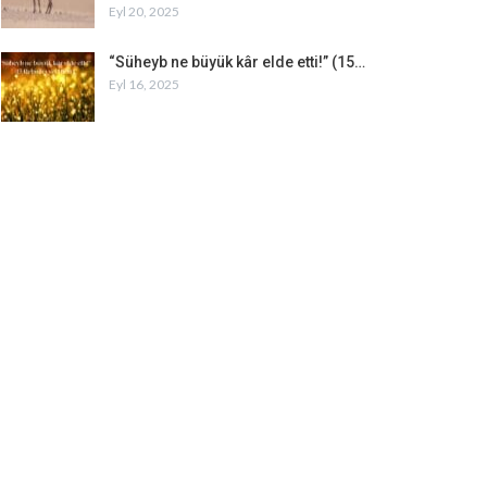
Eyl 20, 2025
“Süheyb ne büyük kâr elde etti!” (15…
Eyl 16, 2025