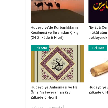
Hudeybiye’de Kurbanlıkların
“Ey Ebâ Cend
Kesilmesi ve İhramdan Çıkış
mükâfatını 
(24 Zilkâde 6 Hicrî)
bekleyerek
11-ZILKADE
11-ZILKADE
Hudeybiye Anlaşması ve Hz.
Hudeybiye 
Ömer’in Feveranları (23
Zilkâde 6 H
Zilkâde 6 Hicrî)
ÖNCEKI
SONRAKI