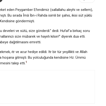
eket eden Peygamber Efendimiz (sallallahu aleyhi ve sellem),
ı. Bu sırada Îmâ İbn-i Rahda isimli bir şahıs, ikisi süt yüklü
 Kendisine göndermişti.
develeri ve sütü, size gönderdi.” dedi. Hufaf’a birkaç soru
llarınızı size mübarek ve hayırlı kılsın!” diyerek dua etti.
abeye dağıtılmasını emretti.
k, ıtr ve acur hediye edildi. Itr bir tür yeşillikti ve Allah
a hoşana gitmişti. Bu yolculuğunda kendisine Hz. Ümmü
1
esini talep etti.