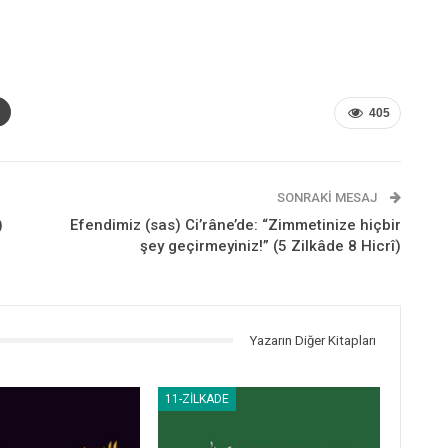
405
SONRAKI MESAJ
)
Efendimiz (sas) Ci’râne’de: “Zimmetinize hiçbir
şey geçirmeyiniz!” (5 Zilkâde 8 Hicrî)
Yazarın Diğer Kitapları
11-ZILKADE