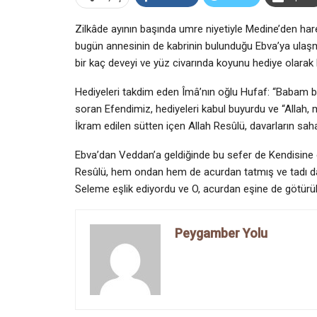
Zilkâde ayının başında umre niyetiyle Medine’den har
bugün annesinin de kabrinin bulunduğu Ebva’ya ulaşmışt
bir kaç deveyi ve yüz civarında koyunu hediye olarak
Hediyeleri takdim eden Îmâ’nın oğlu Hufaf: “Babam bu 
soran Efendimiz, hediyeleri kabul buyurdu ve “Allah, ma
İkram edilen sütten içen Allah Resûlü, davarların sah
Ebva’dan Veddan’a geldiğinde bu sefer de Kendisine ekme
Resûlü, hem ondan hem de acurdan tatmış ve tadı d
Seleme eşlik ediyordu ve O, acurdan eşine de götürülm
Peygamber Yolu