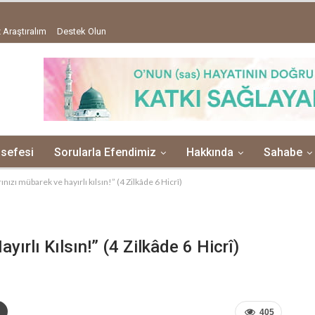
 Araştıralım
Destek Olun
lsefesi
Sorularla Efendimiz
Hakkında
Sahabe
rınızı mübarek ve hayırlı kılsın!” (4 Zilkâde 6 Hicrî)
yırlı Kılsın!” (4 Zilkâde 6 Hicrî)
405