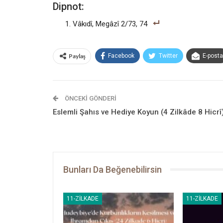
Dipnot:
Vâkıdî, Megâzî 2/73, 74
Paylaş
Facebook
Twitter
E-posta
ÖNCEKI GÖNDERI
Eslemli Şahıs ve Hediye Koyun (4 Zilkâde 8 Hicrî
Bunları Da Beğenebilirsin
11-ZILKADE
11-ZILKADE