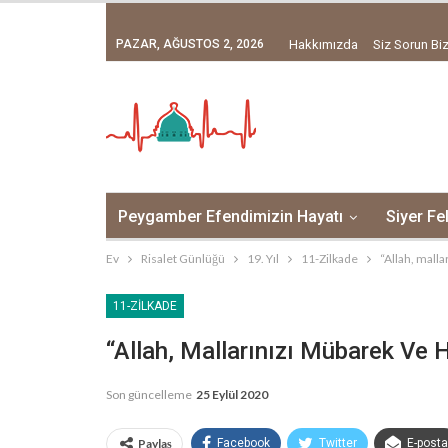
PAZAR, AĞUSTOS 2, 2026
Hakkımızda
Siz Sorun Biz
Peygamber Efendimizin Hayatı
Siyer Fe
Ev
Risalet Günlüğü
19. Yıl
11-Zilkade
“Allah, malla
11-ZILKADE
“Allah, Mallarınızı Mübarek Ve Ha
Son güncelleme
25 Eylül 2020
Paylaş
Facebook
Twitter
E-posta