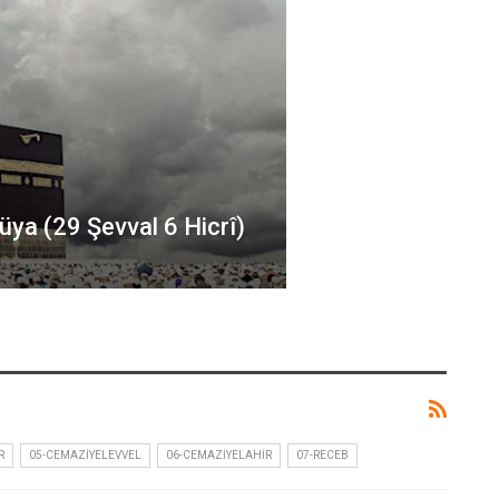
ya (29 Şevval 6 Hicrî)
R
05-CEMAZIYELEVVEL
06-CEMAZIYELAHIR
07-RECEB