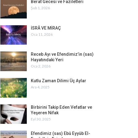
Berat Gecesi ve Faziletleri
Şub 1, 2026
İSRÂ VE MİRAÇ
Oca 11, 2026
Receb Ayı ve Efendimiz’in (sas)
Hayatındaki Yeri
Oca 2, 2026
Kutlu Zaman Dilimi Üç Aylar
Ara 4, 2025
Birbirini Takip Eden Vefatlar ve
Yeşeren Nifak
Eyl 30, 2025
Efendimiz (sas) Ebû Eyyûb El-