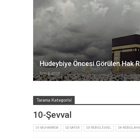
Hudeybiye Öncesi Görülen Hak Rü
Tem 2, 2019
Tarama Kategorisi
10-Şevval
01-MUHARREM
02-SAFER
03-REBIÜLEVVEL
04-REBIÜLAHI