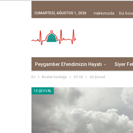
CUMARTESI, AĞUSTOS 1, 2026
Hakkımızda
Siz Soru
Peygamber Efendimizin Hayatı
Siyer Fe
Ev
Risalet Günlüğü
19. Yıl
10-Şevval
10-ŞEVVAL