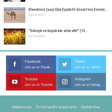
Efendimiz (sas) Ebû Eyyûb El-Ensârî’nin Evinde…
Eyl 20, 2025
“Süheyb ne büyük kâr elde etti!” (15…
Eyl 16, 2025
Facebook
Twitter
Join us on Facebook
Join us on Twitter
Youtube
Instagram
Join us on Youtube
Join us on Instagram
Hakkımızda
Siz Sorun Biz Araştıralım
Destek Olun