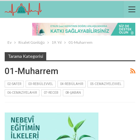
Ev
Risalet Günlüğü
19. Yıl
01-Muharrem
Tarama Kategorisi
01-Muharrem
02-SAFER
03-REBIÜLEVVEL
04-REBIÜLAHIR
05-CEMAZIYELEVVEL
06-CEMAZIYELAHIR
07-RECEB
08-ŞABAN