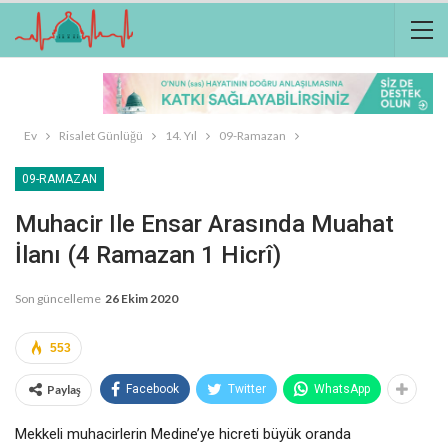
Ev
Risalet Günlüğü
14. Yıl
09-Ramazan
09-RAMAZAN
Muhacir Ile Ensar Arasında Muahat
İlanı (4 Ramazan 1 Hicrî)
Son güncelleme
26 Ekim 2020
553
Paylaş
Facebook
Twitter
WhatsApp
Mekkeli muhacirlerin Medine’ye hicreti büyük oranda