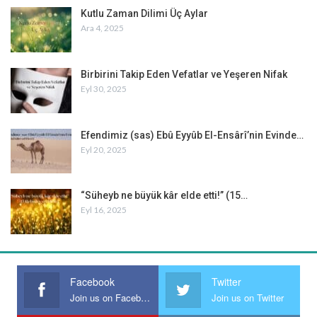
Kutlu Zaman Dilimi Üç Aylar
Ara 4, 2025
Birbirini Takip Eden Vefatlar ve Yeşeren Nifak
Eyl 30, 2025
Efendimiz (sas) Ebû Eyyûb El-Ensârî’nin Evinde…
Eyl 20, 2025
“Süheyb ne büyük kâr elde etti!” (15…
Eyl 16, 2025
Facebook
Twitter
Join us on Facebook
Join us on Twitter