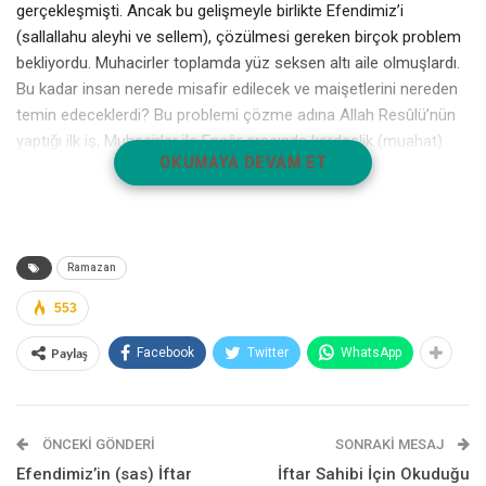
gerçekleşmişti. Ancak bu gelişmeyle birlikte Efendimiz’i
(sallallahu aleyhi ve sellem), çözülmesi gereken birçok problem
bekliyordu. Muhacirler toplamda yüz seksen altı aile olmuşlardı.
Bu kadar insan nerede misafir edilecek ve maişetlerini nereden
temin edeceklerdi? Bu problemi çözme adına Allah Resûlü’nün
yaptığı ilk iş, Muhacirler ile Ensâr arasında kardeşlik (muahat)
OKUMAYA DEVAM ET
bağlarını oluşturmak oldu. Bugünkü mânâda bir nevi kardeş aile
benzeri bu uygulama ile ilk etapta kırk beş ailenin mesken
meselesi ve diğer benzeri sosyal problemleri çözülmüş
oluyordu. Enes İbn-i Mâlik’in evinde, ashâbıyla bir araya gelmiş
ve onlara şöyle buyurmuştu:
Ramazan
553
“Allah için ikişer ikişer kardeş olun!”
Paylaş
Facebook
Twitter
WhatsApp
Müslüman toplumun birbiriyle kaynaşabilmesi için bugün ortaya
koyduğu kardeşlik anlayışı, sadece hicret sonrasında ortaya
çıkan bir uygulama değildi. Daha Mekke yıllarındayken de
Efendimiz (sallallahu aleyhi ve sellem), Hz. Zübeyr İbn-i Avâm ile
ÖNCEKI GÖNDERI
SONRAKI MESAJ
Hz. Abdullah İbn-i Mes’ûd gibi kimseleri kardeş ilan etmiş ve
Efendimiz’in (sas) İftar
İftar Sahibi İçin Okuduğu