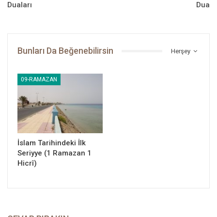
böylelikle çetin şartların en ağır şekilde yaşandığı bu dönemlerde
Duaları
Dua
kardeşlikten öte bir dayanışma ile her türlü sıkıntının üstesinden
gelmeyi hedeflemişti.
Bunları Da Beğenebilirsin
Herşey
09-RAMAZAN
Peygamber Yolu
İslam Tarihindeki İlk
Seriyye (1 Ramazan 1
Hicrî)