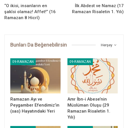
“O ikisi, insanların en
İlk Abdest ve Namaz (17
şakîsi olamaz! Affet!” (16
Ramazan Risaletin 1. Yılı)
Peygamber Yolu
Ramazan 8 Hicrî)
Bunları Da Beğenebilirsin
Herşey
09-RAMAZAN
09-RAMAZAN
Ramazan Ayı ve
Amr İbn-i Abese’nin
Peygamber Efendimiz’in
Müslüman Oluşu (29
(sas) Hayatındaki Yeri
Ramazan Risaletin 1.
Yılı)