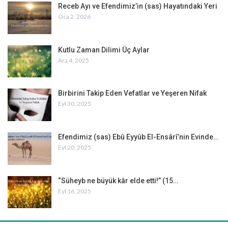
Receb Ayı ve Efendimiz’in (sas) Hayatındaki Yeri
Oca 2, 2026
Kutlu Zaman Dilimi Üç Aylar
Ara 4, 2025
Birbirini Takip Eden Vefatlar ve Yeşeren Nifak
Eyl 30, 2025
Efendimiz (sas) Ebû Eyyûb El-Ensârî’nin Evinde…
Eyl 20, 2025
“Süheyb ne büyük kâr elde etti!” (15…
Eyl 16, 2025