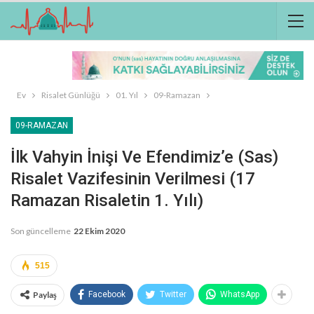
Ev
Risalet Günlüğü
01. Yıl
09-Ramazan
09-RAMAZAN
İlk Vahyin İnişi Ve Efendimiz’e (sas)
Risalet Vazifesinin Verilmesi (17
Ramazan Risaletin 1. Yılı)
Son güncelleme
22 Ekim 2020
515
Paylaş
Facebook
Twitter
WhatsApp