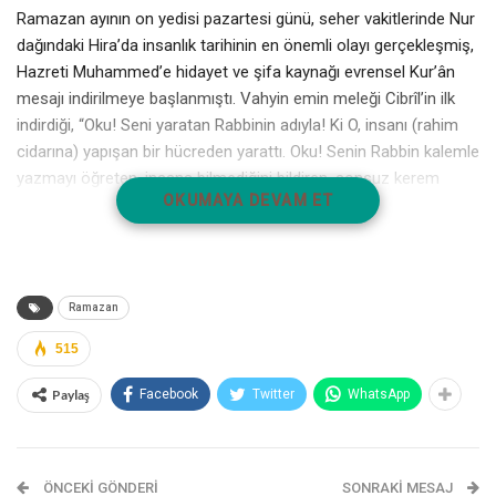
Ramazan ayının on yedisi pazartesi günü, seher vaki­tlerinde Nur
dağındaki Hira’da insanlık tarihinin en önemli olayı gerçekleşmiş,
Hazreti Muhammed’e hidayet ve şifa kaynağı evrensel Kur’ân
mesajı indirilmeye başlanmıştı. Vahyin emin meleği Cibrîl’in ilk
indirdiği, “Oku! Seni yaratan Rabbinin adıyla! Ki O, insanı (rahim
cidarına) yapışan bir hücreden yarattı. Oku! Se­nin Rabbin kalemle
yazmayı öğreten, insana bilmediği­ni bildiren, sonsuz kerem
OKUMAYA DEVAM ET
sahibidir. (Alak Sûresi 1-5)” ayetleri olmuştu. Risalet vazifesiyle
tavzif edilen Efendimiz (sallallahu aleyhi ve sellem) evine doğru
hareket ederken etrafta bulunan dağ, taş, canlı cansız ne varsa
hepsi kendisini selamlıyor ve O’na “Esselamü aleyke ya
Resûlallah!” diyordu. Evine dönünce eşi Hazreti Hadîce kendisini
Ramazan
tasdik etti ve ilk müslüman olma bahtiyarlığına erişti.
515
Paylaş
Facebook
Twitter
WhatsApp
ÖNCEKI GÖNDERI
SONRAKI MESAJ