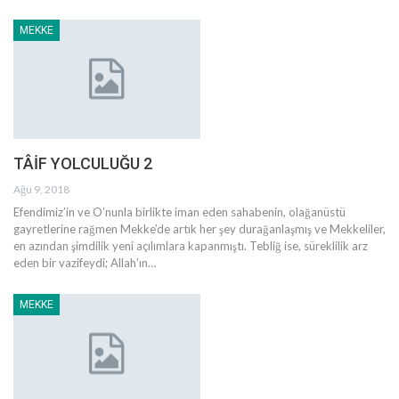
MEKKE
TÂİF YOLCULUĞU 2
Ağu 9, 2018
Efendimiz’in ve O’nunla birlikte iman eden sahabenin, olağanüstü
gayretlerine rağmen Mekke’de artık her şey durağanlaşmış ve Mekkeliler,
en azından şimdilik yeni açılımlara kapanmıştı. Tebliğ ise, süreklilik arz
eden bir vazifeydi; Allah’ın…
MEKKE