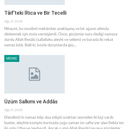
Tâif’teki İltica ve Bir Tecelli
Ağu 9, 2018
Nihayet, bu musibet mekândan uzaklaşmış ve bir ağacın altında
dinlenmek için mola vermişlerdi. Önce, gözümün nuru dediği namaza
durdu Allah Resûlü (sallallahu aleyhi ve sellem) ve burada iki rekat
namaz kıldı. Belli ki, böyle durumlarda güç…
MEKKE
Üzüm Salkımı ve Addâs
Ağu 9, 2018
Efendimiz’in namaz kılıp dua edişini uzaktan seyreden iki kişi vardı;
bunlar, aleyhte komplo kurmada çoğu zaman ön safta yer alan Rebîa’nın
iki oğlu Utbe ve Şeybe idi. Ancak o gün Allah Resûlü’ne reva görülenler