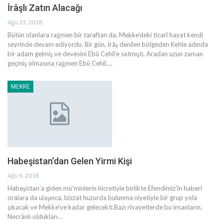
İrâşlı Zatın Alacağı
Ağu 13, 2018
Bütün olanlara rağmen bir taraftan da, Mekke’deki ticarî hayat kendi
seyrinde devam ediyordu. Bir gün, İrâş denilen bölgeden Kehle adında
bir adam gelmiş ve devesini Ebû Cehil’e satmıştı. Aradan uzun zaman
geçmiş olmasına rağmen Ebû Cehil,…
MEKKE
Habeşistan’dan Gelen Yirmi Kişi
Ağu 9, 2018
Habeşistan’a giden mü’minlerin hicretiyle birlikte Efen­dimiz’in haberi
oralara da ulaşınca, bizzat huzurda bulunma niyetiyle bir grup yola
çıkacak ve Mekke’ye kadar gelecekti.Bazı rivayetlerde bu insanların,
Necrânlı oldukları…