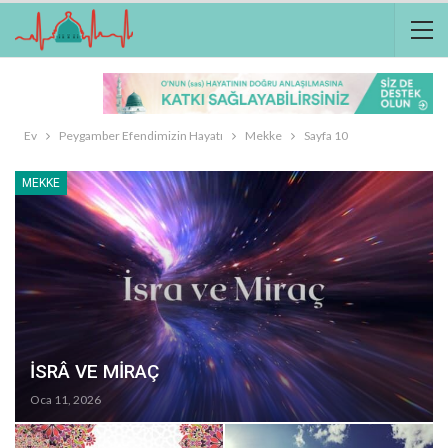
Ev
Peygamber Efendimizin Hayatı
Mekke
Sayfa 10
MEKKE
İSRÂ VE MİRAÇ
Oca 11, 2026