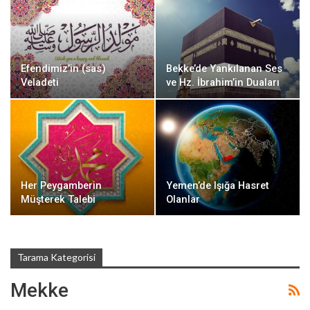
Efendimiz’in (sas)
Bekke’de Yankılanan Ses
Veladeti
ve Hz. İbrahim’in Duaları
Her Peygamberin
Yemen’de Işığa Hasret
Müşterek Talebi
Olanlar
Tarama Kategorisi
Mekke