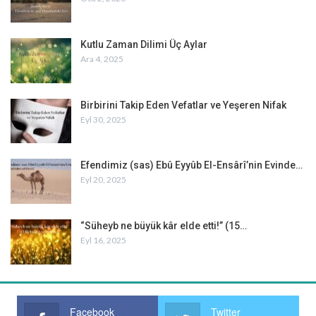
Kutlu Zaman Dilimi Üç Aylar
Ara 4, 2025
Birbirini Takip Eden Vefatlar ve Yeşeren Nifak
Eyl 30, 2025
Efendimiz (sas) Ebû Eyyûb El-Ensârî’nin Evinde…
Eyl 20, 2025
“Süheyb ne büyük kâr elde etti!” (15…
Eyl 16, 2025
Facebook
Twitter