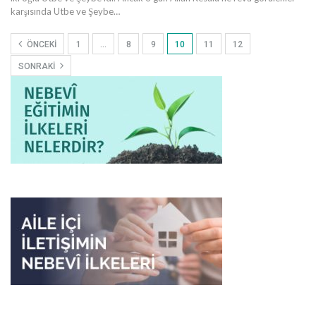
karşısında Utbe ve Şeybe…
ÖNCEKI
1
…
8
9
10
11
12
SONRAKI