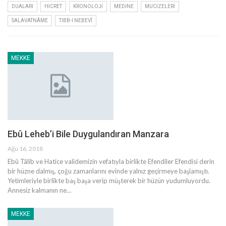
DUALARI
HICRET
KRONOLOJI
MEDINE
MUCIZELERI
SALAVATNÂME
TIBB-I NEBEVÎ
MEKKE
Ebû Leheb’i Bile Duygulandıran Manzara
Ağu 16, 2018
Ebû Tâlib ve Hatice validemizin vefatıyla birlikte Efendiler Efendisi derin
bir hüzne dalmış, çoğu zamanlarını evinde yalnız geçirmeye başlamıştı.
Yetimleriyle birlikte baş başa verip müşterek bir hüzün yudumluyordu.
Annesiz kalmanın ne…
MEKKE