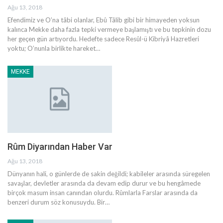
Ağu 13, 2018
Efendimiz ve O’na tâbi olanlar, Ebû Tâlib gibi bir himayeden yoksun
kalınca Mekke daha fazla tepki vermeye başlamıştı ve bu tepkinin dozu
her geçen gün artıyordu. Hedefte sadece Resûl-ü Kibriyâ Hazretleri
yoktu; O’nunla birlikte hareket…
MEKKE
Rûm Diyarından Haber Var
Ağu 13, 2018
Dünyanın hali, o günlerde de sakin değildi; kabileler arasında süregelen
savaşlar, devletler arasında da devam edip durur ve bu hengâmede
birçok masum insan canından olurdu. Rûmlarla Farslar arasında da
benzeri durum söz konusuydu. Bir…