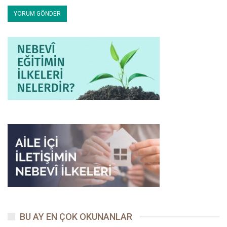
gönülden bir istekle hemen Hz. Ali’yi evine getirmesini söyledi.
Allah Resûlü de henüz küçük bir çocuk olan Hz. Ali’yi yanına aldı
ve ona bir baba şefkatiyle hâmîlik yaptı.
Aslında, Hz. Hatice böyle bir durumu -gayet tabiî olarak- kabul
etmeyebilirdi. Fakat karşılıklı sevgiye dayalı ve birinin sevdiğini
diğerinin de sevmesine bağlı bir evlilik hayatının gereği olarak, o
büyük kahraman hanım eşinin arzularını kendi arzularıyla
aynileştiriyor ve bir mânâda onda fânî oluyordu. Pek çok
faziletinin yanında bu davranışları da onu, dünyanın en şerefli
makamına çıkarıyordu.
2. Sevdikleri Bir Şeyi Gördüklerinde
Hediye Ederlerdi
Hediyeleşme, eşler arasındaki sevgiyi ziyadeleştirir. Zaten Allah
Resûlü (s.a.s.) de hediyeleşmeyi tavsiye ederek, dikkatleri onun
sevgi arttırıcı rolüne çekmektedir. Hz. Hatice zengin olduğundan
BU AY EN ÇOK OKUNANLAR
-o günün Arabistan’ında yaygın olduğu şekliyle- köleleri vardı.