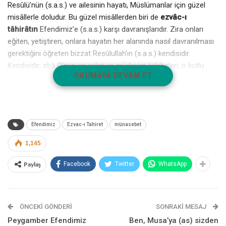
Resûlü’nün (s.a.s.) ve ailesinin hayatı, Müslümanlar için güzel
misâllerle doludur. Bu güzel misâllerden biri de
ezvâc-ı
tâhirâtın
Efendimiz’e (s.a.s.) karşı davranışlarıdır. Zira onları
eğiten, yetiştiren, onlara hayatın her alanında nasıl davranılması
gerektiğini öğreten bizzat Resûlullah’ın (s.a.s.) kendisidir.
Kendisidir; zîrâ O’nun en yakın ve müdavim talebeleri, o kutlu
OKUMAYA DEVAM ET
hanenin sakinleri olan
ezvâc-ı tâhirâttır
. Bu makalede, Kur’ân-ı
Kerîm’in, annelerimiz olarak takdim ettiği Resûlullah’ın (s.a.s.)
eşlerinin,
O’na karşı davranışları, münasebetleri ve O’nunla
nasıl geçindikleri gibi hususlar ele alınacak
, böylece
mü’min kadınlar için, ideal bir eş olmanın mükemmel örnekleri
Efendimiz
Ezvac-ı Tahiret
münasebet
sergilenmiş olacaktır.
1,145
1.Peygamber Efendimizin
Paylaş
Facebook
Twitter
WhatsApp
Eşleri, Resûlullah’ın (s.a.s.)
Yakınlarına Her Türlü İyiliği
ÖNCEKI GÖNDERI
SONRAKI MESAJ
Yaparlardı
Peygamber Efendimiz
Ben, Musa’ya (as) sizden