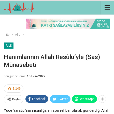
Ev
Aile
AILE
Hanımlarının Allah Resûlü’yle (sas)
Münasebeti
Son güncelleme
10 Ekim 2022
1,145
Paylaş
Facebook
Twitter
WhatsApp
Yüce Yaratıcı’nın insanlığa en son rehber olarak gönderdiği Allah