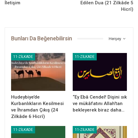
İletişim
Edilen Dua (21 Zilkâde 5
– Bizler burada bekleyip dururken Ben, onun Beytullah’ı tavaf
Hicrî)
edeceğini sanmıyorum, buyurmuştu. Ashâb:
– Oraya kadar varmışken buna engel olan ne ki, diye sormaya
devam ediyordu. Arkadaşını iyi tanıyan Allah Resûlü onlara
Bunları Da Beğenebilirsin
döndü ve:
Herşey
– Bu, benim onun hakkındaki zannım; bu durumda bir sene bile
11-ZILKADE
11-ZILKADE
orada kalacak olsa yine de biz tavaf etmeden o Kâbe’yi tavaf
etmez, buyurdu.
Hudeybiye’de
“Ey Ebâ Cendel! Dişini sık
Kurbanlıkların Kesilmesi
ve mükâfatını Allah’tan
ve İhramdan Çıkış (24
bekleyerek biraz daha…
Zilkâde 6 Hicrî)
Peygamber Yolu
11-ZILKADE
11-ZILKADE