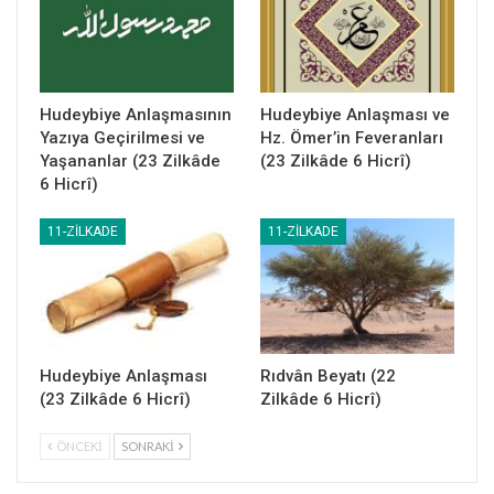
Hudeybiye Anlaşmasının
Hudeybiye Anlaşması ve
Yazıya Geçirilmesi ve
Hz. Ömer’in Feveranları
Yaşananlar (23 Zilkâde
(23 Zilkâde 6 Hicrî)
6 Hicrî)
11-ZILKADE
11-ZILKADE
Hudeybiye Anlaşması
Rıdvân Beyatı (22
(23 Zilkâde 6 Hicrî)
Zilkâde 6 Hicrî)
ÖNCEKI
SONRAKI