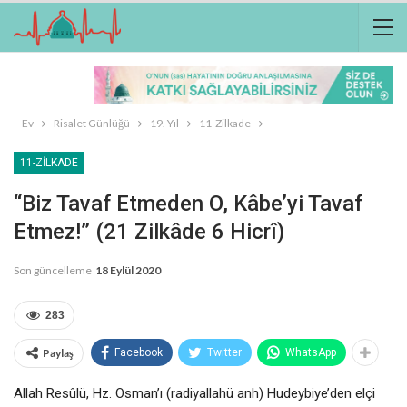
Ev
Risalet Günlüğü
19. Yıl
11-Zilkade
11-ZILKADE
“Biz Tavaf Etmeden O, Kâbe’yi Tavaf
Etmez!” (21 Zilkâde 6 Hicrî)
Son güncelleme
18 Eylül 2020
283
Paylaş
Facebook
Twitter
WhatsApp
Allah Resûlü, Hz. Osman’ı (radiyallahü anh) Hudeybiye’den elçi