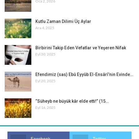
Oca 2, 2026
Kutlu Zaman Dilimi Üç Aylar
Ara 4, 2025
Birbirini Takip Eden Vefatlar ve Yeşeren Nifak
Eyl 30, 2025
Efendimiz (sas) Ebû Eyyûb El-Ensârî’nin Evinde…
Eyl 20, 2025
“Süheyb ne büyük kâr elde etti!” (15…
Eyl 16, 2025
Facebook
Twitter