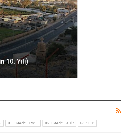
n 10. Yılı)
R
05-CEMAZIYELEVVEL
06-CEMAZIYELAHIR
07-RECEB