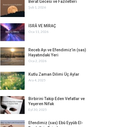
Berat Gecesi ve Faziletleri
Şub 1, 2026
İSRÂ VE MİRAÇ
Oca 11, 2026
Receb Ayı ve Efendimiz’in (sas)
Hayatındaki Yeri
Oca 2, 2026
Kutlu Zaman Dilimi Üç Aylar
Ara 4, 2025
Birbirini Takip Eden Vefatlar ve
Yeşeren Nifak
Eyl 30, 2025
Efendimiz (sas) Ebû Eyyûb El-