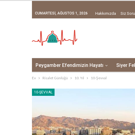
CUMARTESI, AĞUSTOS 1, 2026
Hakkımızda
Siz Soru
Peygamber Efendimizin Hayatı
Siyer Fe
Ev
Risalet Günlüğü
10. Yıl
10-Şevval
10-ŞEVVAL