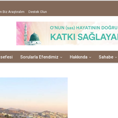
n Biz Araştıralım
Destek Olun
lsefesi
Sorularla Efendimiz
Hakkında
Sahabe