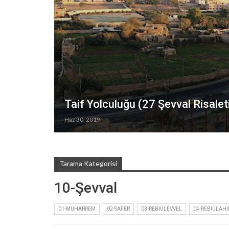
Taif Yolculuğu (27 Şevval Risaleti
Haz 30, 2019
Tarama Kategorisi
10-Şevval
01-MUHARREM
02-SAFER
03-REBIÜLEVVEL
04-REBIÜLAHI