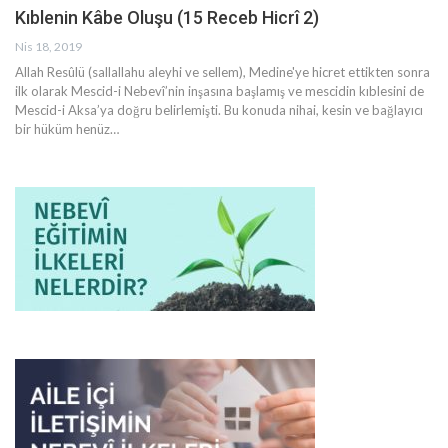
Kıblenin Kâbe Oluşu (15 Receb Hicrî 2)
Nis 18, 2019
Allah Resûlü (sallallahu aleyhi ve sellem), Medine'ye hicret ettikten sonra
ilk olarak Mescid-i Nebevî’nin inşasına başlamış ve mescidin kıblesini de
Mescid-i Aksa’ya doğru belirlemişti. Bu konuda nihai, kesin ve bağlayıcı
bir hüküm henüz
…