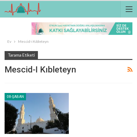
Ev
Mescid-i Kıbleteyn
Tarama Etiketi
Mescid-I Kıbleteyn
08-ŞABAN