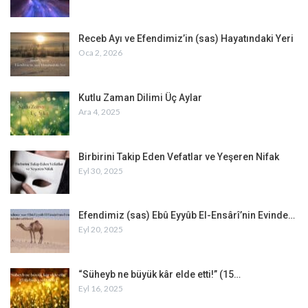
Receb Ayı ve Efendimiz’in (sas) Hayatındaki Yeri
Oca 2, 2026
Kutlu Zaman Dilimi Üç Aylar
Ara 4, 2025
Birbirini Takip Eden Vefatlar ve Yeşeren Nifak
Eyl 30, 2025
Efendimiz (sas) Ebû Eyyûb El-Ensârî’nin Evinde…
Eyl 20, 2025
“Süheyb ne büyük kâr elde etti!” (15…
Eyl 16, 2025