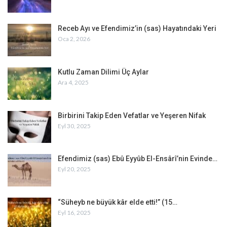
Receb Ayı ve Efendimiz’in (sas) Hayatındaki Yeri
Oca 2, 2026
Kutlu Zaman Dilimi Üç Aylar
Ara 4, 2025
Birbirini Takip Eden Vefatlar ve Yeşeren Nifak
Eyl 30, 2025
Efendimiz (sas) Ebû Eyyûb El-Ensârî’nin Evinde…
Eyl 20, 2025
“Süheyb ne büyük kâr elde etti!” (15…
Eyl 16, 2025