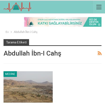
Ev
Abdullah İbn-i Cahş
Tarama Etiketi
Abdullah İbn-I Cahş
MEDINE