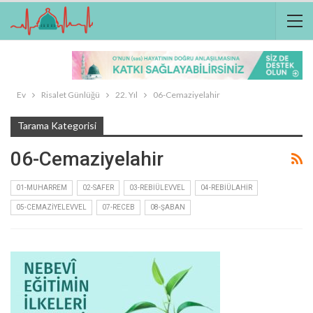
Ev
Risalet Günlüğü
22. Yıl
06-Cemaziyelahir
Tarama Kategorisi
06-Cemaziyelahir
01-MUHARREM
02-SAFER
03-REBIÜLEVVEL
04-REBIÜLAHIR
05-CEMAZIYELEVVEL
07-RECEB
08-ŞABAN