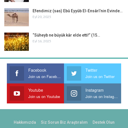
Efendimiz (sas) Ebû Eyyûb El-Ensârî’nin Evinde…
Eyl 20, 2025
“Süheyb ne büyük kâr elde etti!” (15…
Eyl 16, 2025
Facebook
Twitter
Join us on Facebook
Join us on Twitter
Youtube
Instagram
Join us on Youtube
Join us on Instagram
Hakkımızda
Siz Sorun Biz Araştıralım
Destek Olun