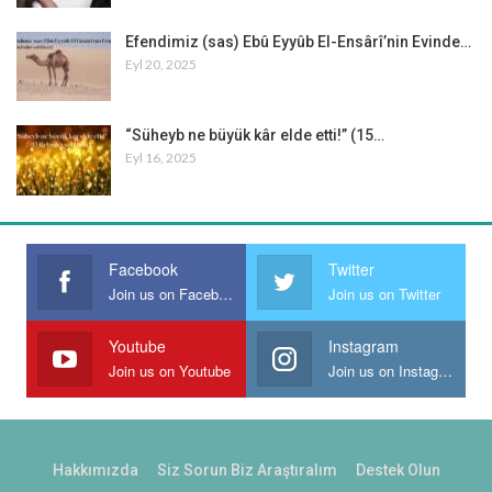
Efendimiz (sas) Ebû Eyyûb El-Ensârî’nin Evinde…
Eyl 20, 2025
“Süheyb ne büyük kâr elde etti!” (15…
Eyl 16, 2025
Facebook
Twitter
Join us on Facebook
Join us on Twitter
Youtube
Instagram
Join us on Youtube
Join us on Instagram
Hakkımızda
Siz Sorun Biz Araştıralım
Destek Olun