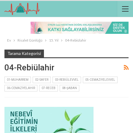
Ev
Risalet Günlüğü
15. Yıl
04-Rebiülahir
Tarama Kategorisi
04-Rebiülahir
01-MUHARREM
02-SAFER
03-REBIÜLEVVEL
05-CEMAZIYELEVVEL
06-CEMAZIYELAHIR
07-RECEB
08-ŞABAN