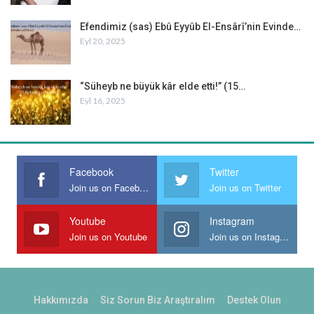
Efendimiz (sas) Ebû Eyyûb El-Ensârî’nin Evinde…
Eyl 20, 2025
“Süheyb ne büyük kâr elde etti!” (15…
Eyl 16, 2025
Facebook
Twitter
Join us on Facebook
Join us on Twitter
Youtube
Instagram
Join us on Youtube
Join us on Instagram
Hakkımızda
Siz Sorun Biz Araştıralım
Destek Olun