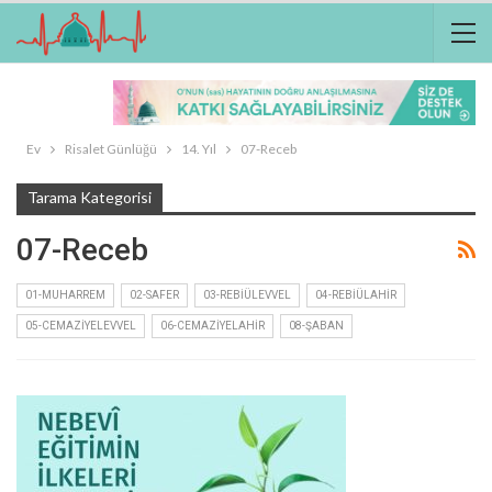
Ev
Risalet Günlüğü
14. Yıl
07-Receb
Tarama Kategorisi
07-Receb
01-MUHARREM
02-SAFER
03-REBIÜLEVVEL
04-REBIÜLAHIR
05-CEMAZIYELEVVEL
06-CEMAZIYELAHIR
08-ŞABAN