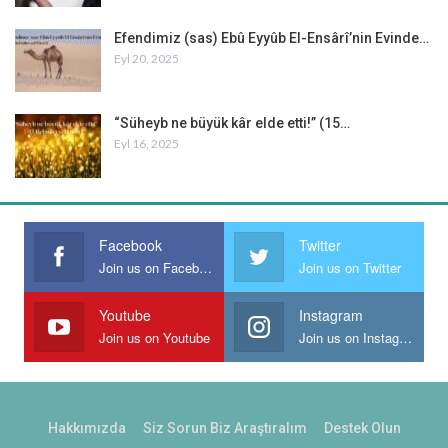
Efendimiz (sas) Ebû Eyyûb El-Ensârî’nin Evinde…
Eyl 20, 2025
“Süheyb ne büyük kâr elde etti!” (15…
Eyl 16, 2025
Facebook
Twitter
Join us on Facebook
Join us on Twitter
Youtube
Instagram
Join us on Youtube
Join us on Instagram
Hakkımızda
Siz Sorun Biz Araştıralım
Destek Olun