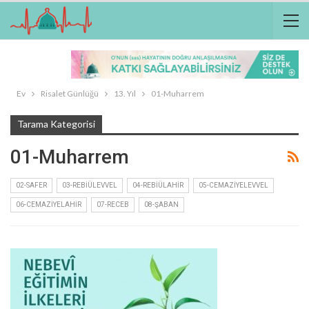
Ev
Risalet Günlüğü
13. Yıl
01-Muharrem
Tarama Kategorisi
01-Muharrem
02-SAFER
03-REBIÜLEVVEL
04-REBIÜLAHIR
05-CEMAZIYELEVVEL
06-CEMAZIYELAHIR
07-RECEB
08-ŞABAN