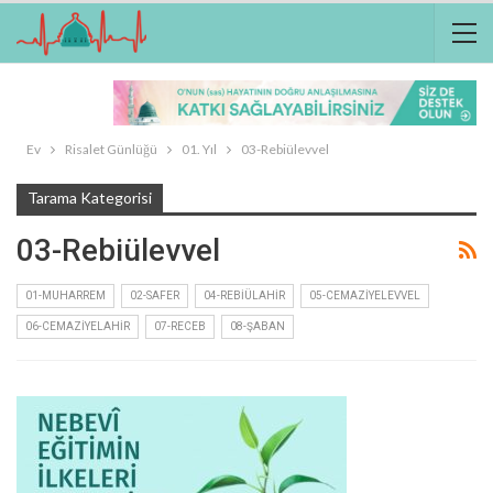
Ev
Risalet Günlüğü
01. Yıl
03-Rebiülevvel
Tarama Kategorisi
03-Rebiülevvel
01-MUHARREM
02-SAFER
04-REBIÜLAHIR
05-CEMAZIYELEVVEL
06-CEMAZIYELAHIR
07-RECEB
08-ŞABAN