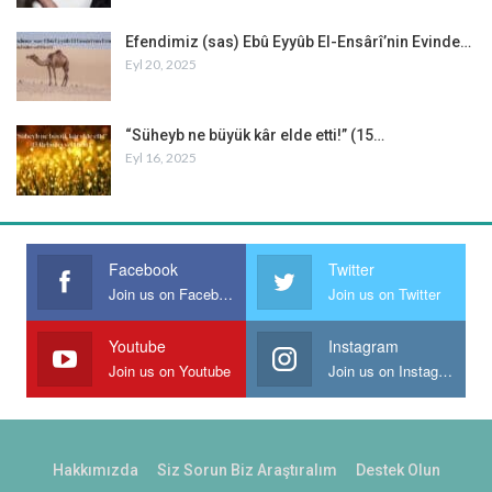
Efendimiz (sas) Ebû Eyyûb El-Ensârî’nin Evinde…
Eyl 20, 2025
“Süheyb ne büyük kâr elde etti!” (15…
Eyl 16, 2025
Facebook
Twitter
Join us on Facebook
Join us on Twitter
Youtube
Instagram
Join us on Youtube
Join us on Instagram
Hakkımızda
Siz Sorun Biz Araştıralım
Destek Olun