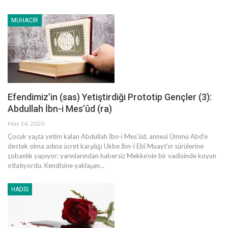
MUHACIR
Efendimiz’in (sas) Yetiştirdiği Prototip Gençler (3):
Abdullah İbn-i Mes’ûd (ra)
May 14, 2020
Çocuk yaşta yetim kalan Abdullah İbn-i Mes’ûd, annesi Ümmü Abd’e
destek olma adına ücret karşılığı Ukbe İbn-i Ebî Muayt’ın sürülerine
çobanlık yapıyor; yarınlarından habersiz Mekke’nin bir vadisinde koyun
otlatıyordu. Kendisine yaklaşan
…
HADIS