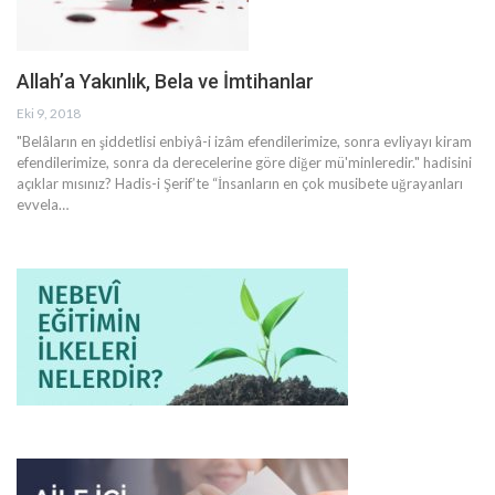
Allah’a Yakınlık, Bela ve İmtihanlar
Eki 9, 2018
"Belâların en şiddetlisi enbiyâ-i izâm efendilerimize, sonra evliyayı kiram
efendilerimize, sonra da derecelerine göre diğer mü'minleredir." hadisini
açıklar mısınız? Hadis-i Şerif’te “İnsanların en çok musibete uğrayanları
evvela…