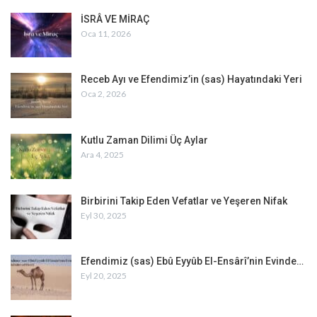
İSRÂ VE MİRAÇ
Oca 11, 2026
Receb Ayı ve Efendimiz’in (sas) Hayatındaki Yeri
Oca 2, 2026
Kutlu Zaman Dilimi Üç Aylar
Ara 4, 2025
Birbirini Takip Eden Vefatlar ve Yeşeren Nifak
Eyl 30, 2025
Efendimiz (sas) Ebû Eyyûb El-Ensârî’nin Evinde…
Eyl 20, 2025