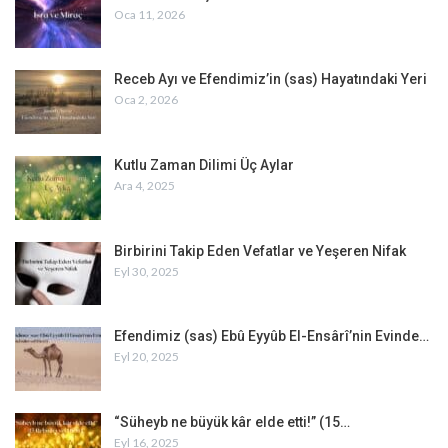
Oca 11, 2026
Receb Ayı ve Efendimiz’in (sas) Hayatındaki Yeri
Oca 2, 2026
Kutlu Zaman Dilimi Üç Aylar
Ara 4, 2025
Birbirini Takip Eden Vefatlar ve Yeşeren Nifak
Eyl 30, 2025
Efendimiz (sas) Ebû Eyyûb El-Ensârî’nin Evinde…
Eyl 20, 2025
“Süheyb ne büyük kâr elde etti!” (15…
Eyl 16, 2025