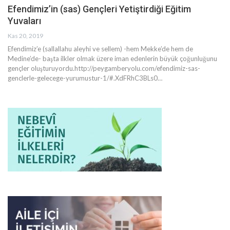
Efendimiz’in (sas) Gençleri Yetiştirdiği Eğitim
Yuvaları
Kas 20, 2019
Efendimiz’e (sallallahu aleyhi ve sellem) -hem Mekke’de hem de
Medine’de- başta ilkler olmak üzere iman edenlerin büyük çoğunluğunu
gençler oluşturuyordu.http://peygamberyolu.com/efendimiz-sas-
genclerle-gelecege-yurumustur-1/#.XdFRhC3BLs0
…