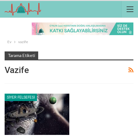
Ev
vazife
Tarama Etiketi
Vazife
SIYER FELSEFESI