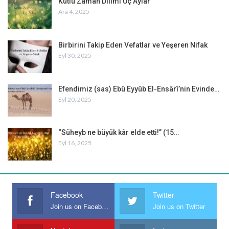
Kutlu Zaman Dilimi Üç Aylar
Ara 4, 2025
Birbirini Takip Eden Vefatlar ve Yeşeren Nifak
Eyl 30, 2025
Efendimiz (sas) Ebû Eyyûb El-Ensârî’nin Evinde…
Eyl 20, 2025
“Süheyb ne büyük kâr elde etti!” (15…
Eyl 16, 2025
Facebook
Twitter
Join us on Facebook
Join us on Twitter