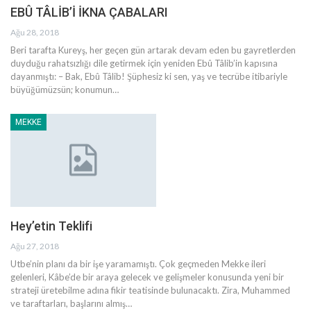
EBÛ TÂLİB’İ İKNA ÇABALARI
Ağu 28, 2018
Beri tarafta Kureyş, her geçen gün artarak devam eden bu gayretlerden
duyduğu rahatsızlığı dile getirmek için yeniden Ebû Tâlib’in kapısına
dayanmıştı: – Bak, Ebû Tâlib! Şüphesiz ki sen, yaş ve tecrübe itibariyle
büyüğümüzsün; konumun…
MEKKE
Hey’etin Teklifi
Ağu 27, 2018
Utbe’nin planı da bir işe yaramamıştı. Çok geçmeden Mekke ileri
gelenleri, Kâbe’de bir araya gelecek ve gelişmeler konusunda yeni bir
strateji üretebilme adına fikir teatisinde bulunacaktı. Zira, Muhammed
ve taraftarları, başlarını almış…