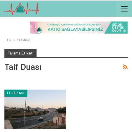
Ev
taif duası
Tarama Etiketi
Taif Duası
11-ZILKADE