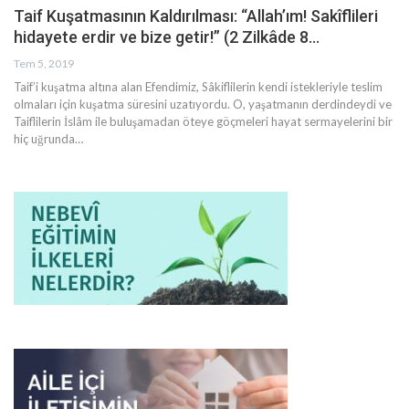
Taif Kuşatmasının Kaldırılması: “Allah’ım! Sakîflileri
hidayete erdir ve bize getir!” (2 Zilkâde 8…
Tem 5, 2019
Taif’i kuşatma altına alan Efendimiz, Sâkiflilerin kendi istekleriyle teslim
olmaları için kuşatma süresini uzatıyordu. O, yaşatmanın derdindeydi ve
Taiflilerin İslâm ile buluşamadan öteye göçmeleri hayat sermayelerini bir
hiç uğrunda
…