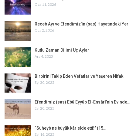
Oca 11, 2026
Receb Ayı ve Efendimiz’in (sas) Hayatındaki Yeri
Oca 2, 2026
Kutlu Zaman Dilimi Üç Aylar
Ara 4, 2025
Birbirini Takip Eden Vefatlar ve Yeşeren Nifak
Eyl 30, 2025
Efendimiz (sas) Ebû Eyyûb El-Ensârî’nin Evinde…
Eyl 20, 2025
“Süheyb ne büyük kâr elde etti!” (15…
Eyl 16, 2025