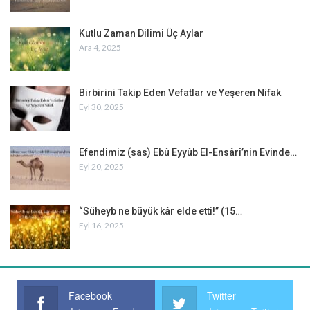
Kutlu Zaman Dilimi Üç Aylar
Ara 4, 2025
Birbirini Takip Eden Vefatlar ve Yeşeren Nifak
Eyl 30, 2025
Efendimiz (sas) Ebû Eyyûb El-Ensârî’nin Evinde…
Eyl 20, 2025
“Süheyb ne büyük kâr elde etti!” (15…
Eyl 16, 2025
Facebook
Twitter