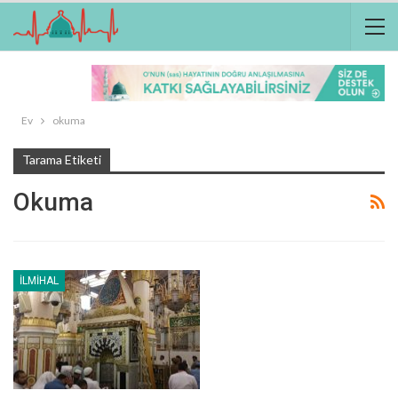
Ev
okuma
Tarama Etiketi
Okuma
İLMIHAL