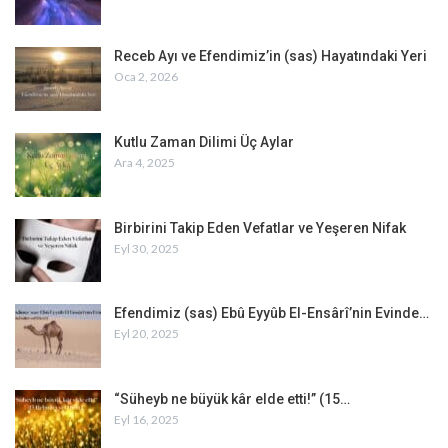
Receb Ayı ve Efendimiz’in (sas) Hayatındaki Yeri
Oca 2, 2026
Kutlu Zaman Dilimi Üç Aylar
Ara 4, 2025
Birbirini Takip Eden Vefatlar ve Yeşeren Nifak
Eyl 30, 2025
Efendimiz (sas) Ebû Eyyûb El-Ensârî’nin Evinde…
Eyl 20, 2025
“Süheyb ne büyük kâr elde etti!” (15…
Eyl 16, 2025