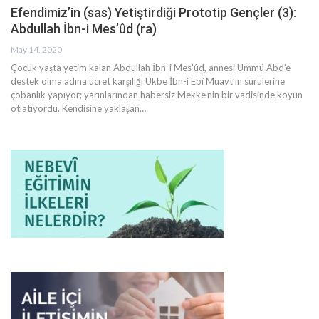
Efendimiz’in (sas) Yetiştirdiği Prototip Gençler (3):
Abdullah İbn-i Mes’ûd (ra)
May 14, 2020
Çocuk yaşta yetim kalan Abdullah İbn-i Mes’ûd, annesi Ümmü Abd’e
destek olma adına ücret karşılığı Ukbe İbn-i Ebî Muayt’ın sürülerine
çobanlık yapıyor; yarınlarından habersiz Mekke’nin bir vadisinde koyun
otlatıyordu. Kendisine yaklaşan
…