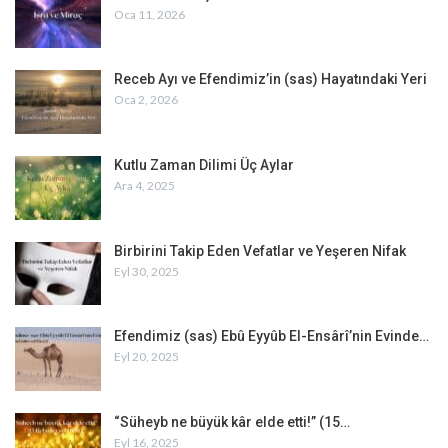
Oca 11, 2026
Receb Ayı ve Efendimiz’in (sas) Hayatındaki Yeri
Oca 2, 2026
Kutlu Zaman Dilimi Üç Aylar
Ara 4, 2025
Birbirini Takip Eden Vefatlar ve Yeşeren Nifak
Eyl 30, 2025
Efendimiz (sas) Ebû Eyyûb El-Ensârî’nin Evinde…
Eyl 20, 2025
“Süheyb ne büyük kâr elde etti!” (15…
Eyl 16, 2025