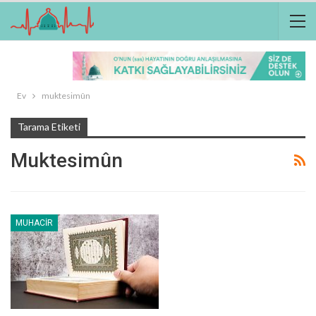
Ev
muktesimûn
Tarama Etiketi
Muktesimûn
MUHACIR