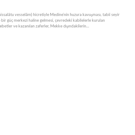
hissalâtu vesselâm) hicretiyle Medine’nin huzura kavuşması, tabii seyir
 bir güç merkezi haline gelmesi, çevredeki kabilelerle kurulan
betler ve kazanılan zaferler, Mekke dışındakilerin…