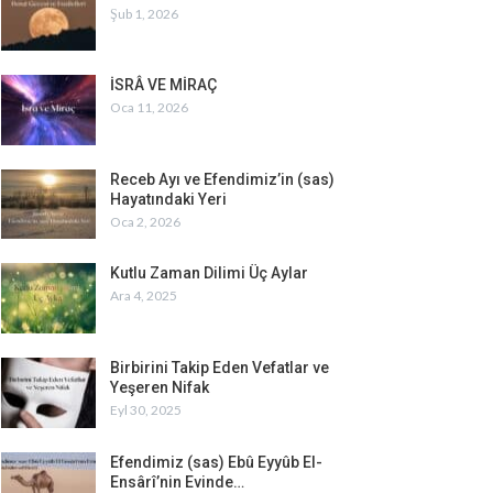
Şub 1, 2026
İSRÂ VE MİRAÇ
Oca 11, 2026
Receb Ayı ve Efendimiz’in (sas)
Hayatındaki Yeri
Oca 2, 2026
Kutlu Zaman Dilimi Üç Aylar
Ara 4, 2025
Birbirini Takip Eden Vefatlar ve
Yeşeren Nifak
Eyl 30, 2025
Efendimiz (sas) Ebû Eyyûb El-
Ensârî’nin Evinde…