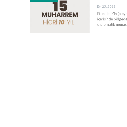
Eyl 25, 2018
Efendimiz’in (aley
içerisinde bölgede
diplomatik münase