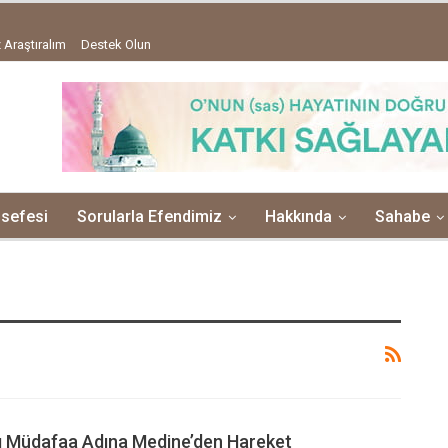
 Araştıralım
Destek Olun
lsefesi
Sorularla Efendimiz
Hakkında
Sahabe
ı Müdafaa Adına Medine’den Hareket