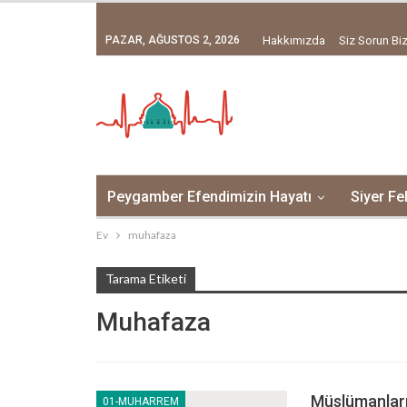
PAZAR, AĞUSTOS 2, 2026
Hakkımızda
Siz Sorun Biz
Peygamber Efendimizin Hayatı
Siyer Fe
Ev
muhafaza
Tarama Etiketi
Muhafaza
Müslümanlar
01-MUHARREM