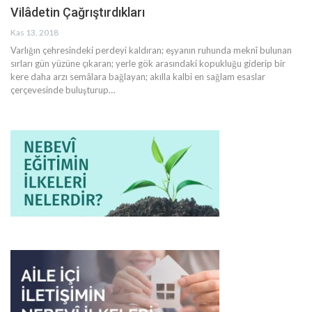
Vilâdetin Çağrıştırdıkları
Kas 13, 2018
Varlığın çehresindeki perdeyi kaldıran; eşyanın ruhunda meknî bulunan
sırları gün yüzüne çıkaran; yerle gök arasındaki kopukluğu giderip bir
kere daha arzı semâlara bağlayan; akılla kalbi en sağlam esaslar
çerçevesinde buluşturup…