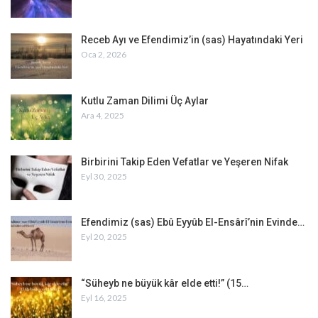
Receb Ayı ve Efendimiz’in (sas) Hayatındaki Yeri
Oca 2, 2026
Kutlu Zaman Dilimi Üç Aylar
Ara 4, 2025
Birbirini Takip Eden Vefatlar ve Yeşeren Nifak
Eyl 30, 2025
Efendimiz (sas) Ebû Eyyûb El-Ensârî’nin Evinde…
Eyl 20, 2025
“Süheyb ne büyük kâr elde etti!” (15…
Eyl 16, 2025