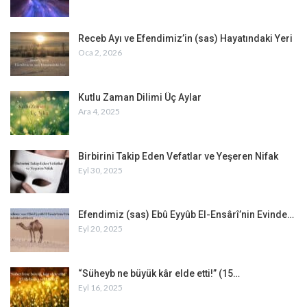
Receb Ayı ve Efendimiz’in (sas) Hayatındaki Yeri
Oca 2, 2026
Kutlu Zaman Dilimi Üç Aylar
Ara 4, 2025
Birbirini Takip Eden Vefatlar ve Yeşeren Nifak
Eyl 30, 2025
Efendimiz (sas) Ebû Eyyûb El-Ensârî’nin Evinde…
Eyl 20, 2025
“Süheyb ne büyük kâr elde etti!” (15…
Eyl 16, 2025