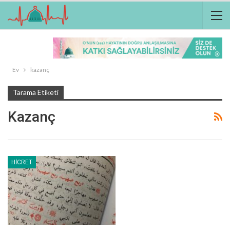
Ev
kazanç
Tarama Etiketi
Kazanç
HICRET