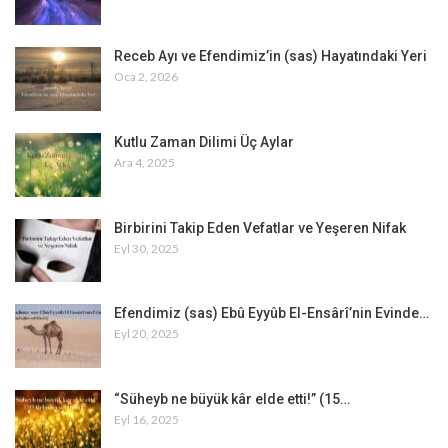
Receb Ayı ve Efendimiz’in (sas) Hayatındaki Yeri
Oca 2, 2026
Kutlu Zaman Dilimi Üç Aylar
Ara 4, 2025
Birbirini Takip Eden Vefatlar ve Yeşeren Nifak
Eyl 30, 2025
Efendimiz (sas) Ebû Eyyûb El-Ensârî’nin Evinde…
Eyl 20, 2025
“Süheyb ne büyük kâr elde etti!” (15…
Eyl 16, 2025