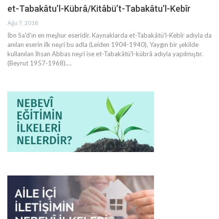
et-Tabakâtu’l-Kübrâ/Kitâbü’t-Tabakâtu’l-Kebîr
Ağu 7, 2018
İbn Sa'd'ın en meşhur eseridir. Kaynaklarda et-Tabakâtü'l-Kebîr adıyla da
anılan eserin ilk neşri bu adla (Leiden 1904-1940), Yaygın bir şekilde
kullanılan İhsan Abbas neşri ise et-Tabakâtü'l-kübrâ adıyla yapılmıştır.
(Beyrut 1957-1968).…