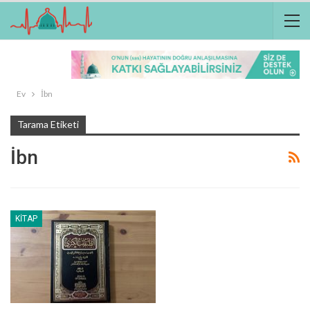
Ev
İbn
Tarama Etiketi
İbn
KITAP