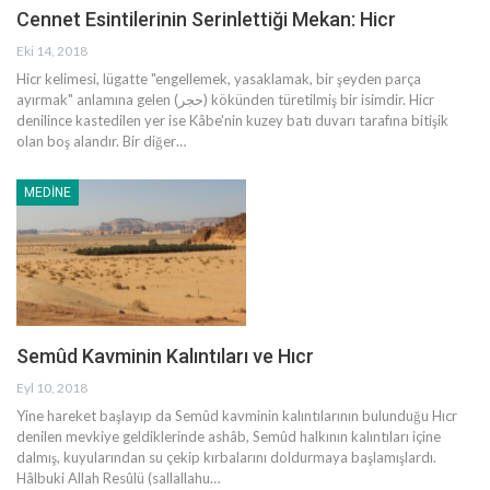
Cennet Esintilerinin Serinlettiği Mekan: Hicr
Eki 14, 2018
Hicr kelimesi, lügatte "engellemek, yasaklamak, bir şeyden parça
ayırmak" anlamına gelen (حجر) kökünden türetilmiş bir isimdir. Hicr
denilince kastedilen yer ise Kâbe'nin kuzey batı duvarı tarafına bitişik
olan boş alandır. Bir diğer
…
MEDINE
Semûd Kavminin Kalıntıları ve Hıcr
Eyl 10, 2018
Yine hareket başlayıp da Semûd kavminin kalıntılarının bulunduğu Hıcr
denilen mevkiye geldiklerinde ashâb, Semûd halkının kalıntıları içine
dalmış, kuyularından su çekip kırbalarını doldurmaya başlamışlardı.
Hâlbuki Allah Resûlü (sallallahu…