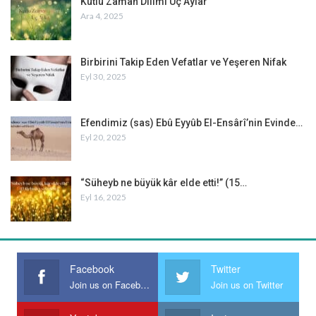
Kutlu Zaman Dilimi Üç Aylar
Ara 4, 2025
Birbirini Takip Eden Vefatlar ve Yeşeren Nifak
Eyl 30, 2025
Efendimiz (sas) Ebû Eyyûb El-Ensârî’nin Evinde…
Eyl 20, 2025
“Süheyb ne büyük kâr elde etti!” (15…
Eyl 16, 2025
Facebook
Twitter
Join us on Facebook
Join us on Twitter