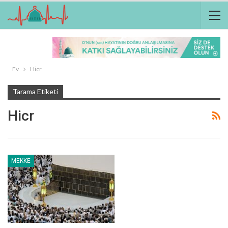
Ev
Hicr
Tarama Etiketi
Hicr
MEKKE