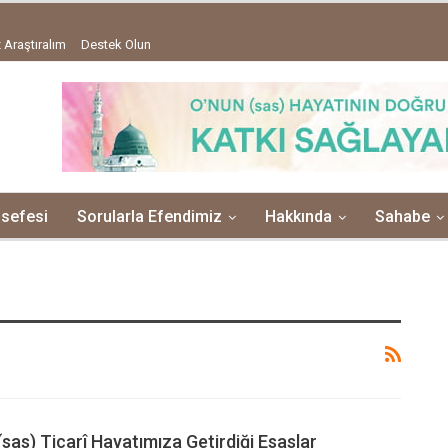
 Araştıralım
Destek Olun
lsefesi
Sorularla Efendimiz
Hakkında
Sahabe
(sas) Ticarî Hayatımıza Getirdiği Esaslar