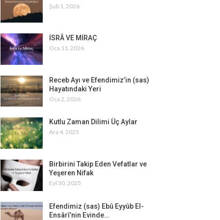
Şub 1, 2026
İSRÂ VE MİRAÇ
Oca 11, 2026
Receb Ayı ve Efendimiz’in (sas)
Hayatındaki Yeri
Oca 2, 2026
Kutlu Zaman Dilimi Üç Aylar
Ara 4, 2025
Birbirini Takip Eden Vefatlar ve
Yeşeren Nifak
Eyl 30, 2025
Efendimiz (sas) Ebû Eyyûb El-
Ensârî’nin Evinde…