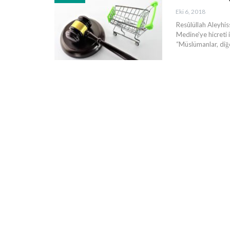
Eki 6, 2018
Resûlüllah Aleyhis
Medine'ye hicreti i
“Müslümanlar, diğ