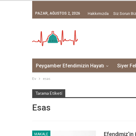
PAZAR, AĞUSTOS 2, 2026
Hakkımızda
Siz Sorun Biz
Peygamber Efendimizin Hayatı
Siyer Fe
Ev
esas
Tarama Etiketi
Esas
Efendimiz’in 
MAKALE