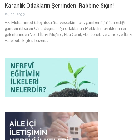
Karanlık Odakların Şerrinden, Rabbine Sığın!
Eki 22, 2022
Hz. Muhammed (aleyhissalâtu vesselâm) peygamberliğini ilan ettiği
günden itibaren O'na düşmanlığa odaklanan Mekkeli müşriklerin ileri
gelenlerinden Velid İbn-i Muğire, Ebû Cehil, Ebû Leheb ve Ümeyye İbn-i
Halef gibi kişiler, bazen
…