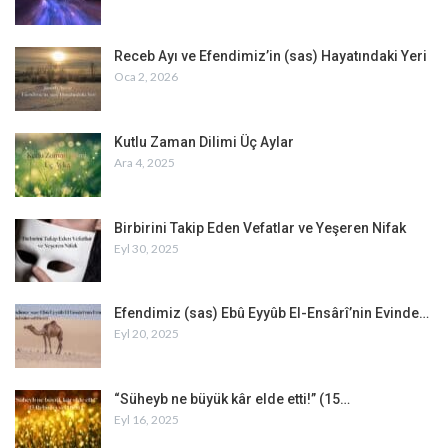
Receb Ayı ve Efendimiz’in (sas) Hayatındaki Yeri
Oca 2, 2026
Kutlu Zaman Dilimi Üç Aylar
Ara 4, 2025
Birbirini Takip Eden Vefatlar ve Yeşeren Nifak
Eyl 30, 2025
Efendimiz (sas) Ebû Eyyûb El-Ensârî’nin Evinde…
Eyl 20, 2025
“Süheyb ne büyük kâr elde etti!” (15…
Eyl 16, 2025