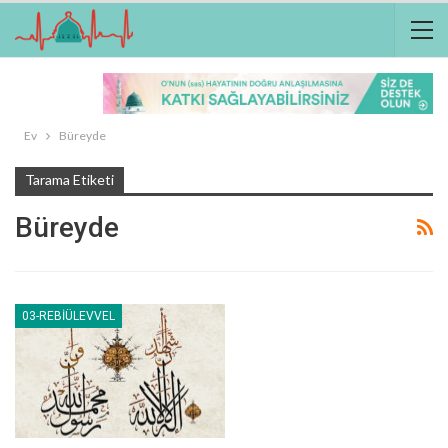
Ev
Büreyde
Tarama Etiketi
Büreyde
03-REBIÜLEVVEL