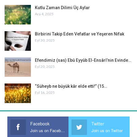
Kutlu Zaman Dilimi Üç Aylar
Ara 4, 2025
Birbirini Takip Eden Vefatlar ve Yeşeren Nifak
Eyl 30, 2025
Efendimiz (sas) Ebû Eyyûb El-Ensârî’nin Evinde…
Eyl 20, 2025
“Süheyb ne büyük kâr elde etti!” (15…
Eyl 16, 2025
Facebook
Twitter
Join us on Facebook
Join us on Twitter