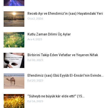
Receb Ayı ve Efendimiz’in (sas) Hayatındaki Yeri
Oca 2, 2026
Kutlu Zaman Dilimi Üç Aylar
Ara 4, 2025
Birbirini Takip Eden Vefatlar ve Yeşeren Nifak
Eyl 30, 2025
Efendimiz (sas) Ebû Eyyûb El-Ensârî’nin Evinde…
Eyl 20, 2025
“Süheyb ne büyük kâr elde etti!” (15…
Eyl 16, 2025