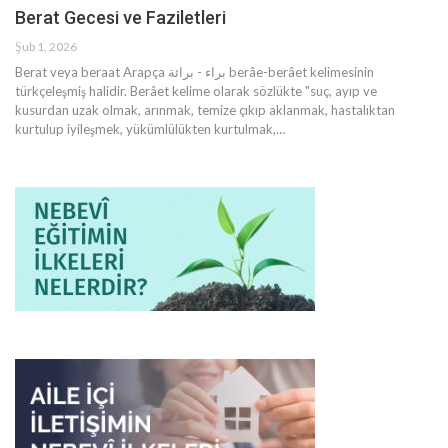
Berat Gecesi ve Faziletleri
Şub 1, 2026
Berat veya beraat Arapça براء - برائة berâe-berâet kelimesinin
türkçeleşmiş halidir. Berâet kelime olarak sözlükte "suç, ayıp ve
kusurdan uzak olmak, arınmak, temize çıkıp aklanmak, hastalıktan
kurtulup iyileşmek, yükümlülükten kurtulmak,
…