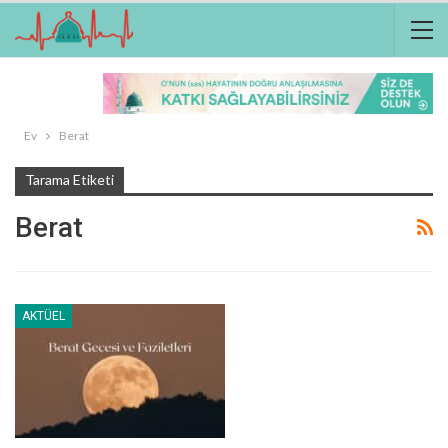
Ev
Berat
Tarama Etiketi
Berat
AKTÜEL